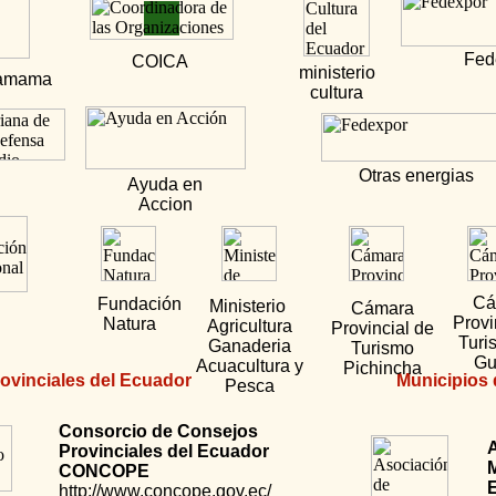
Fed
COICA
ministerio
amama
cultura
Otras energias
Ayuda en
Accion
Cá
Fundación
Ministerio
Cámara
Provi
Natura
Agricultura
Provincial de
Turi
Ganaderia
Turismo
Gu
Acuacultura y
Pichincha
ovinciales del Ecuador
Municipios 
Pesca
Consorcio de Consejos
Provinciales del Ecuador
CONCOPE
http://www.concope.gov.ec/