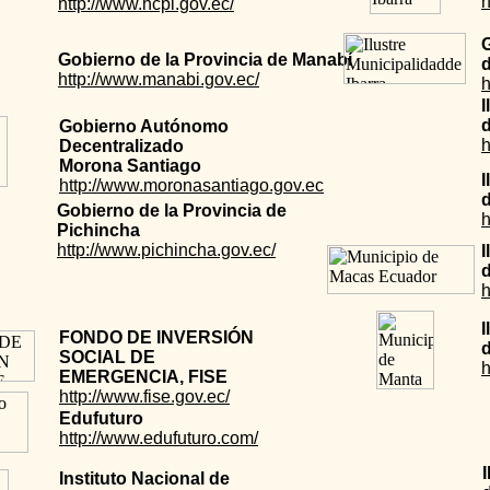
h
http://www.hcpl.gov.ec/
Gobierno de la Provincia de Manabí
d
http://www.manabi.gov.ec/
h
I
Gobierno Autónomo
h
Decentralizado
Morona Santiago
I
http://www.moronasantiago.gov.ec
d
Gobierno de la Provincia de
h
Pichincha
http://www.pichincha.gov.ec/
I
h
I
FONDO DE INVERSIÓN
SOCIAL DE
h
EMERGENCIA, FISE
http://www.fise.gov.ec/
Edufuturo
http://www.edufuturo.com/
Instituto Nacional de