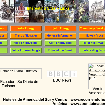
Interesting Sites + Links
Interesting Sites + Links
BBC News
 Ecuador - Su Diario de
Turismo
Verein
Amazoni
Hoteles de América del Sur y Centro
www.recorriendoho
América
www.zoomtuimage