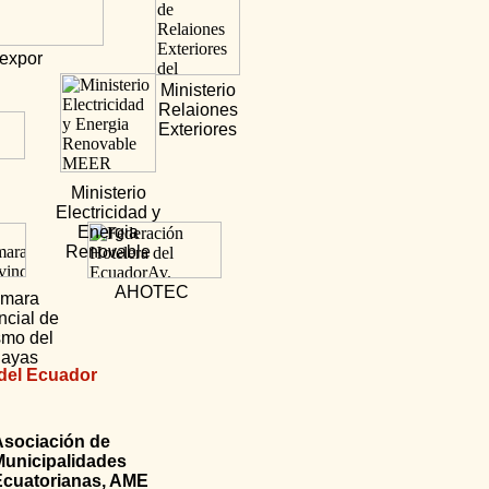
expor
Ministerio
Relaiones
Exteriores
Ministerio
Electricidad y
Energia
Renovable
AHOTEC
mara
ncial de
smo del
ayas
del Ecuador
Asociación de
Municipalidades
Ecuatorianas, AME