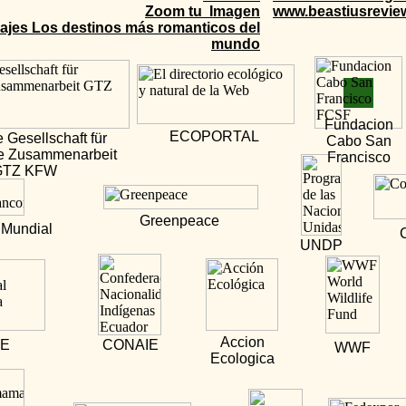
Zoom tu Imagen
www.beastiusrevi
iajes Los destinos más romanticos del
mundo
Fundacion
ECOPORTAL
 Gesellschaft für
Cabo San
e Zusammenarbeit
Francisco
GTZ KFW
Greenpeace
 Mundial
UNDP
Accion
E
CONAIE
WWF
Ecologica