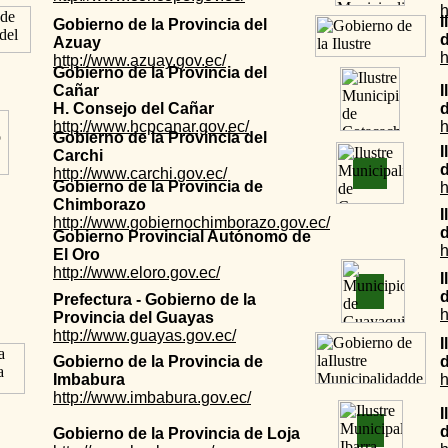
h
I
Gobierno de la Provincia del
Azuay
h
http://www.azuay.gov.ec/
Gobierno de la Provincia del
Cañar
I
H. Consejo del Cañar
http://www.hcpcanar.gov.ec/
h
Gobierno de la Provincia del
I
Carchi
http://www.carchi.gov.ec/
Gobierno de la Provincia de
h
Chimborazo
I
http://www.gobiernochimborazo.gov.ec/
Gobierno Provincial Autónomo de
h
El Oro
http://www.eloro.gov.ec/
I
Prefectura - Gobierno de la
h
Provincia del Guayas
http://www.guayas.gov.ec/
I
Gobierno de la Provincia de
d
Imbabura
h
http://www.imbabura.gov.ec/
I
d
Gobierno de la Provincia de Loja