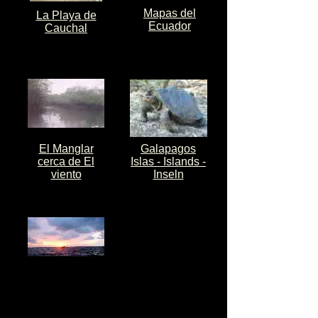
Mapas del
La Playa de
Ecuador
Cauchal
El Manglar
Galapagos
cerca de El
Islas - Islands -
viento
Inseln
La Playa de
Cauchal