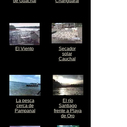
de Guachal
Changuaral
El Viento
Secador
solar
Cauchal
La pesca
El río
cerca de
Santiago
Pampanal
frente a Playa
de Oro