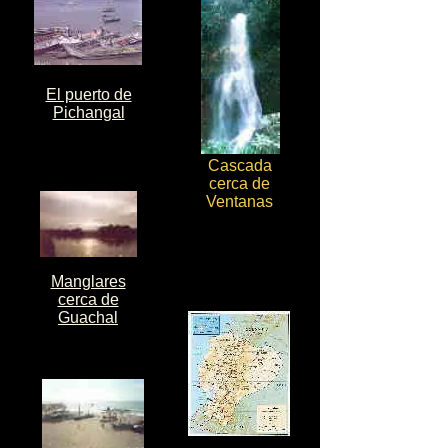
El puerto de
Pichangal
Cascada
cerca de
Ventanas
Manglares
cerca de
Guachal