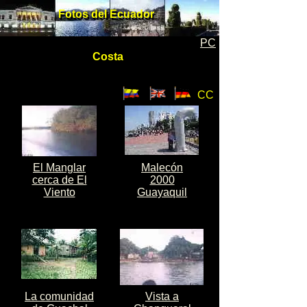
Fotos del Ecuador
Fotos del Ecuador
PC
Costa
Costa
CC
El Manglar
Malecón
cerca de El
2000
Viento
Guayaquil
La comunidad
Vista a