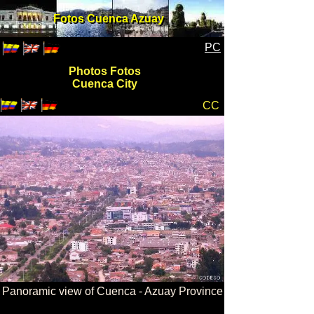
Fotos Cuenca Azuay
Fotos Cuenca Azuay
PC
Photos Fotos
Cuenca City
CC
Panoramic view of Cuenca - Azuay Province