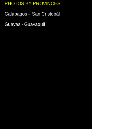
PHOTOS BY PROVINCES
Galápagos - San Cristobál
Guayas - Guayaquil
Imbabura - Ibarra
Loja - Loja
Los Ríos - Babahoyo
Manabí - Portoviejo
Morona Santiago - Macas
Napo - Tena
PHOTOS BY PROVINCES
Orellana - Coca
Pastaza - Puyo