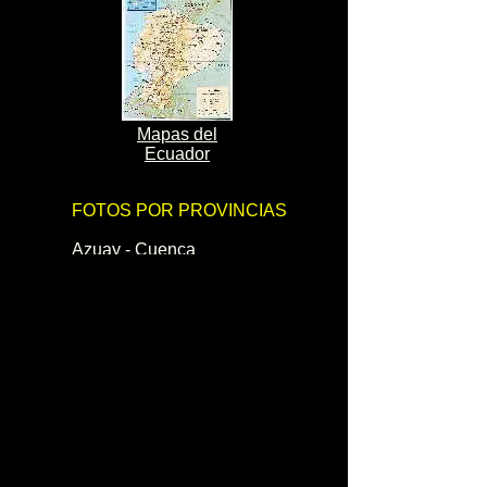
Mapas del
Ecuador
FOTOS POR PROVINCIAS
Azuay - Cuenca
Bolivar - Guaranda
Cañar - Azogues
Carchi - Tulcán
Chimborazo - Riobamba
Cotopaxi - Latacunga
El Oro - Machala