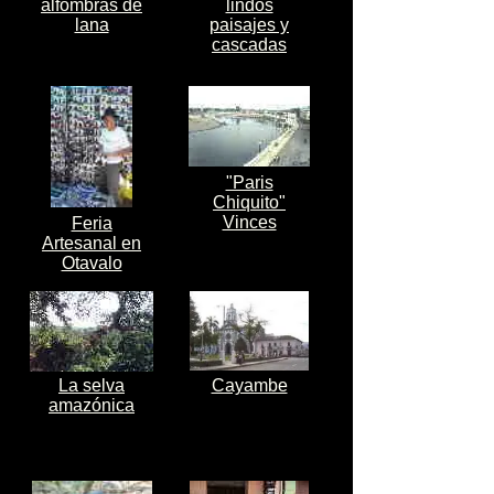
alfombras de
lindos
lana
paisajes y
cascadas
"Paris
Chiquito"
Vinces
Feria
Artesanal en
Otavalo
La selva
Cayambe
amazónica