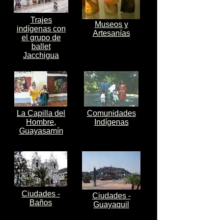
Trajes
Museos y
indígenas con
Artesanías
el grupo de
ballet
Jacchigua
La Capilla del
Comunidades
Hombre,
Indígenas
Guayasamín
Ciudades -
Ciudades -
Baños
Guayaquil