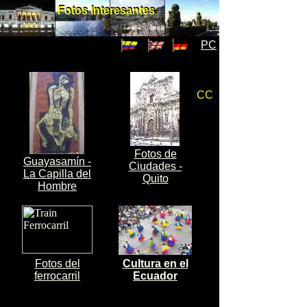
Fotos Interesantes
Fotos Interesantes
PC
CC
Fotos de
Guayasamín -
Ciudades -
La Capilla del
Quito
Hombre
Fotos del
Cultura en el
ferrocarril
Ecuador