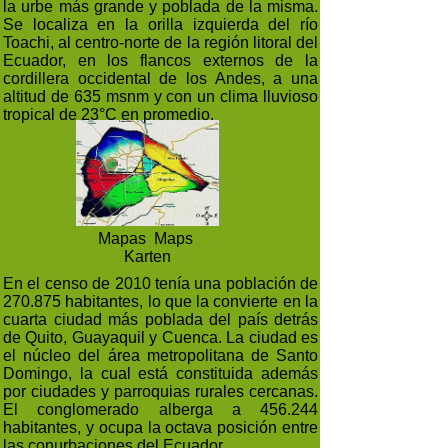
la urbe más grande y poblada de la misma.
Se localiza en la orilla izquierda del río
Toachi, al centro-norte de la región litoral del
Ecuador, en los flancos externos de la
cordillera occidental de los Andes, a una
altitud de 635 msnm y con un clima lluvioso
tropical de 23°C en promedio.
Mapas Maps
Karten
En el censo de 2010 tenía una población de
270.875 habitantes, lo que la convierte en la
cuarta ciudad más poblada del país detrás
de Quito, Guayaquil y Cuenca. La ciudad es
el núcleo del área metropolitana de Santo
Domingo, la cual está constituida además
por ciudades y parroquias rurales cercanas.
El conglomerado alberga a 456.244
habitantes, y ocupa la octava posición entre
las conurbaciones del Ecuador.