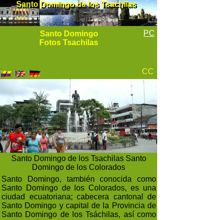
Santo Domingo de los Tsachilas
Santo Domingo de los Tsachilas
PC
Santo Domingo
Fotos Tsachilas
CC
Santo Domingo de los Tsachilas Santo
Domingo de los Colorados
Santo Domingo, también conocida como
Santo Domingo de los Colorados, es una
ciudad ecuatoriana; cabecera cantonal de
Santo Domingo y capital de la Provincia de
Santo Domingo de los Tsáchilas, así como