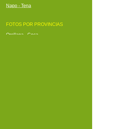
Napo - Tena
FOTOS POR PROVINCIAS
Orellana - Coca
Pastaza - Puyo
Pichincha - Quito
Santa Elena - Santa Elena
Santo Domingo de los Tsáchilas -
Santo Domingo
Sucumbíos - Lago Agrio - Nueva
Loja
Tungurahua - Ambato
Zamora Chinchipe - Zamora