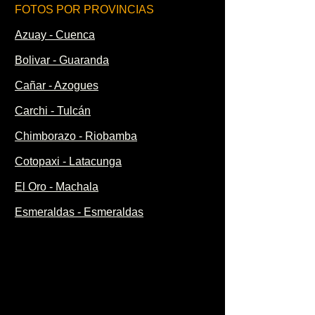
FOTOS POR PROVINCIAS
Azuay - Cuenca
Bolivar - Guaranda
Cañar - Azogues
Carchi - Tulcán
Chimborazo - Riobamba
Cotopaxi - Latacunga
El Oro - Machala
Esmeraldas - Esmeraldas
FOTOS POR PROVINCIAS
Galápagos - San Cristobál
Guayas - Guayaquil