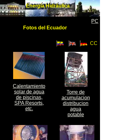
Energía Hidráulica
Energía Hidráulica
PC
Fotos del Ecuador
CC
Calentamiento
solar de agua
Torre de
de piscinas,
acumulacion
SPA Resorts,
distribucion
etc.
agua
potable