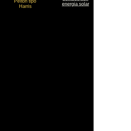
Pelton tipo
energia solar
Harris
Vista frontal:
Turbina
Pelton
Experimental