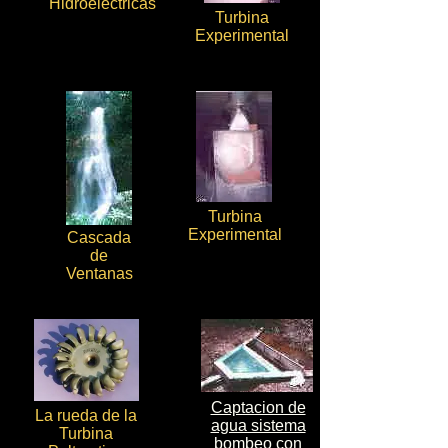
Hidroeléctricas
Turbina
Experimental
Turbina
Experimental
Cascada
de
Ventanas
Captacion de
La rueda de la
agua sistema
Turbina
bombeo con