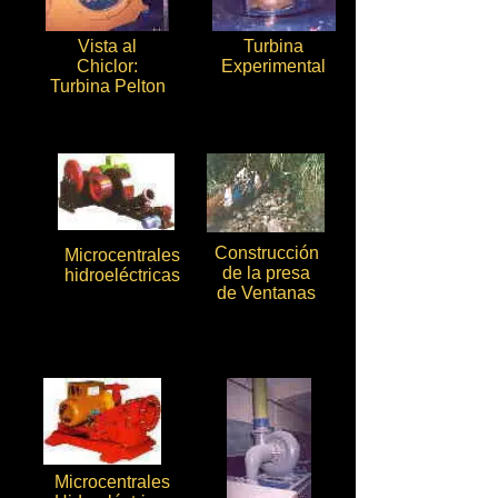
Vista al
Turbina
Chiclor:
Experimental
Turbina Pelton
Construcción
Microcentrales
de la presa
hidroeléctricas
de Ventanas
Microcentrales