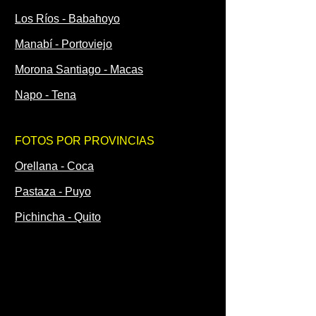
Los Ríos - Babahoyo
Manabí - Portoviejo
Morona Santiago - Macas
Napo - Tena
FOTOS POR PROVINCIAS
Orellana - Coca
Pastaza - Puyo
Pichincha - Quito
Santa Elena - Santa Elena
Santo Domingo de los Tsáchilas -
Santo Domingo
Sucumbíos - Lago Agrio - Nueva