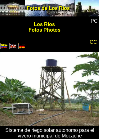
Fotos de Los Ríos
Fotos de Los Ríos
PC
Los Ríos
Fotos Photos
CC
Sistema de riego solar autonomo para el
vivero municipal de Mocache