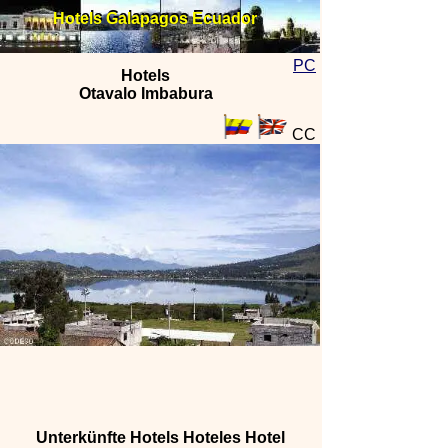
Hotels Galapagos Ecuador
Hotels Galapagos Ecuador
PC
Hotels
Otavalo Imbabura
CC
Unterkünfte Hotels Hoteles Hotel