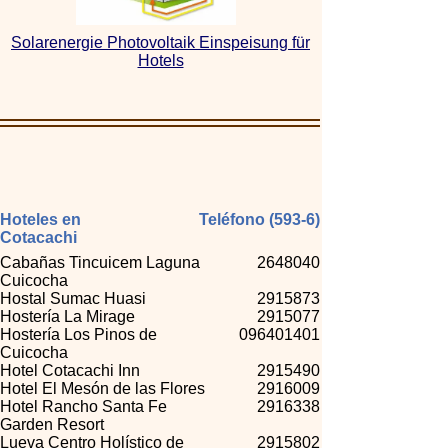
Solarenergie Photovoltaik Einspeisung für
Hotels
Hoteles en
Teléfono (593-6)
Cotacachi
Cabañas Tincuicem Laguna
2648040
Cuicocha
Hostal Sumac Huasi
2915873
Hostería La Mirage
2915077
Hostería Los Pinos de
096401401
Cuicocha
Hotel Cotacachi Inn
2915490
Hotel El Mesón de las Flores
2916009
Hotel Rancho Santa Fe
2916338
Garden Resort
Lueva Centro Holístico de
2915802