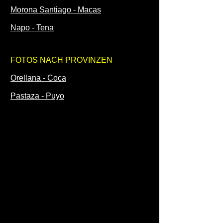
Morona Santiago - Macas
Napo - Tena
FOTOS NACH PROVINZEN
Orellana - Coca
Pastaza - Puyo
Pichincha - Quito
Santa Elena - Santa Elena
Santo Domingo de los Tsáchilas -
Santo Domingo
Sucumbíos - Lago Agrio - Nueva
Loja
Tungurahua - Ambato
Zamora Chinchipe - Zamora