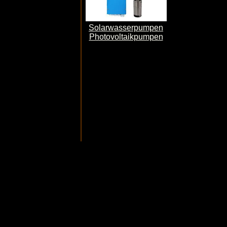
Solarwasserpumpen
Photovoltaikpumpen