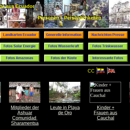
tos aus Ecuador
os aus Ecuador
Personen + Persönlichkeiten
Personen + Persönlichkeiten
CC
Mitglieder der
Leute in Playa
Kinder +
Ashuar
de Oro
Frauen aus
Comunidad
Cauchal
Sharamentsa