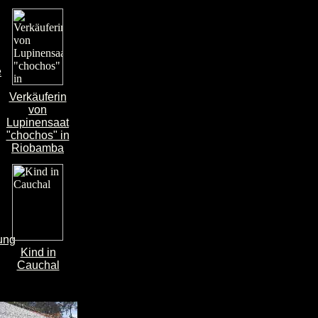
e
Verkäuferin
von
Lupinensaat
"chochos" in
Riobamba
ung
Kind in
Cauchal