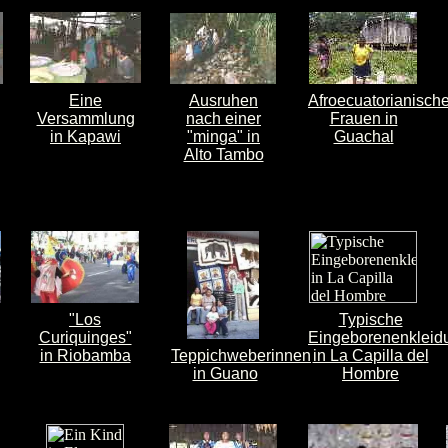
Eine
Ausruhen
Afroecuatorianisch
Versammlung
nach einer
Frauen in
in Kapawi
"minga" in
Guachal
Alto Tambo
"Los
Typische
Curiquinges"
Eingeborenenkleid
in Riobamba
Teppichweberinnen
in La Capilla del
in Guano
Hombre