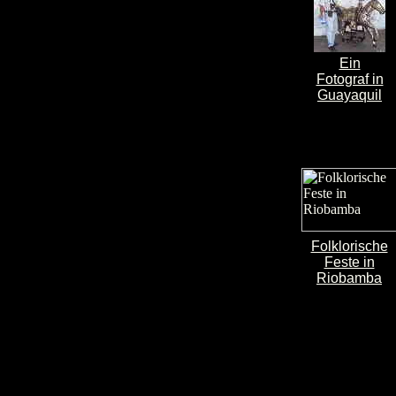
Ein
Fotograf in
Guayaquil
Folklorische
Feste in
Riobamba