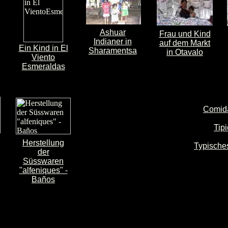
Ashuar
Frau und Kind
Indianer in
auf dem Markt
Ein Kind in El
Sharamentsa
in Otavalo
Viento
Esmeraldas
Comida
Tip
Herstellung
Typische
der
Süsswaren
"alfeniques" -
Baños