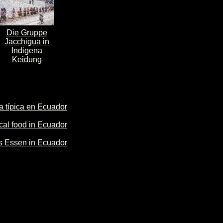
Die Gruppe
Jacchigua in
Indigena
Keidung
 típica en Ecuador
ical food in Ecuador
s Essen in Ecuador