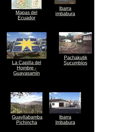
Ibarra
Mapas del
imbabura
Ecuador
Pachakutik
La Capilla del
Sucumbíos
Hombre -
Guayasamín
Guayllabamba
Ibarra
Pichincha
Imbabura