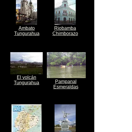
Ambato
Riobamba
Tungurahua
Chimborazo
El volcán
Pampanal
Tungurahua
Esmeraldas