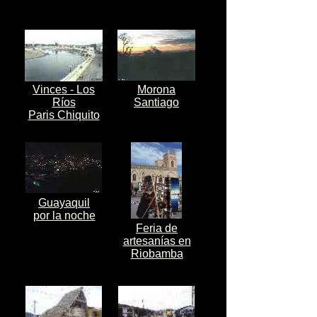
Vinces - Los
Morona
Ríos
Santiago
Paris Chiquito
Guayaquil
por la noche
Feria de
artesanías en
Riobamba