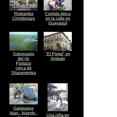
Riobamba
Comida típica
Chimborazo
en la calle en
Guayaquil
Sobrevuelo
"El Portal" en
del río
Ambato
Pastaza
cerca de
Sharamentsa
Galapagos
Islas - Islands -
Una niña en