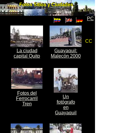
Fotos Sitios y Ciudades
Fotos Sitios y Ciudades
PC
CC
La ciudad
Guayaquil:
capital Quito
Malecón 2000
Fotos del
Un
Ferrocarril
fotógrafo
Tren
en
Guayaquil