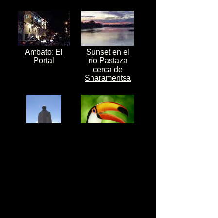
Ambato: El
Sunset en el
Portal
río Pastaza
cerca de
Sharamentsa
Fotos de
Fauna
Ciudad Mitad
Silvestre
del Mundo -
Quito -
Pichincha
FOTOS POR PROVINCIAS