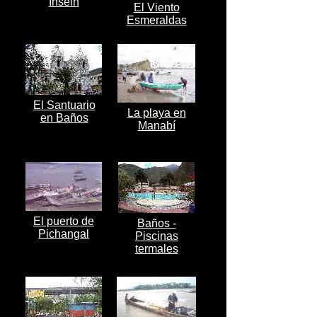
Inseln
El Viento
Esmeraldas
El Santuario
La playa en
en Baños
Manabí
El puerto de
Baños -
Pichangal
Piscinas
termales