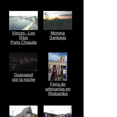
Vinces - Los
Morona
Ríos
Santiago
Paris Chiquito
Guayaquil
por la noche
Feria de
artesanías en
Riobamba