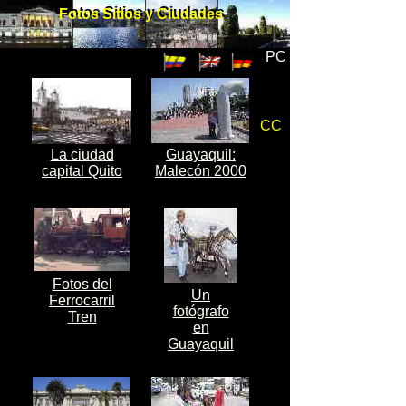
Fotos Sitios y Ciudades
Fotos Sitios y Ciudades
PC
CC
La ciudad
Guayaquil:
capital Quito
Malecón 2000
Fotos del
Un
Ferrocarril
fotógrafo
Tren
en
Guayaquil