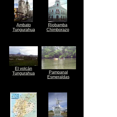
Ambato
Riobamba
Tungurahua
Chimborazo
El volcán
Pampanal
Tungurahua
Esmeraldas