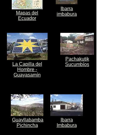
Ibarra
Mapas del
imbabura
Ecuador
Pachakutik
La Capilla del
Sucumbíos
Hombre -
Guayasamín
Guayllabamba
Ibarra
Pichincha
Imbabura