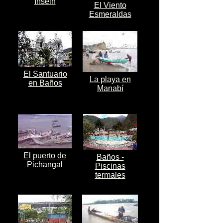
Inseln
El Viento
Esmeraldas
El Santuario
La playa en
en Baños
Manabí
El puerto de
Baños -
Pichangal
Piscinas
termales