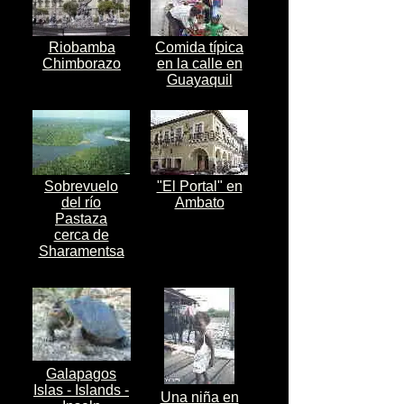
Riobamba
Comida típica
Chimborazo
en la calle en
Guayaquil
Sobrevuelo
"El Portal" en
del río
Ambato
Pastaza
cerca de
Sharamentsa
Galapagos
Islas - Islands -
Una niña en