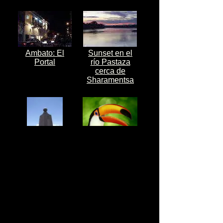
Ambato: El
Sunset en el
Portal
río Pastaza
cerca de
Sharamentsa
Fotos de
Fauna
Ciudad Mitad
Silvestre
del Mundo -
Quito -
Pichincha
FOTOS POR PROVINCIAS