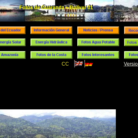
Fotos de Guaranda + Bolívar 01
Fotos de Guaranda + Bolívar 01
CC
Versio