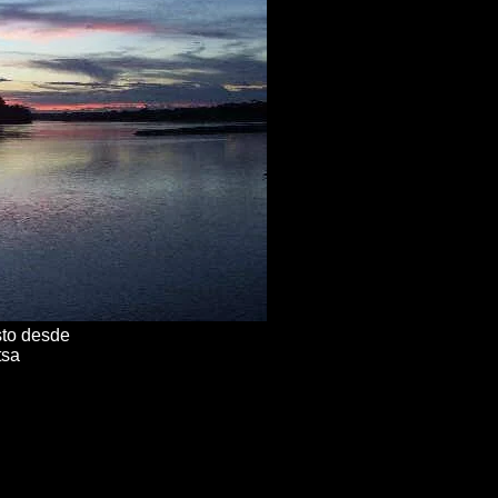
sto desde
tsa