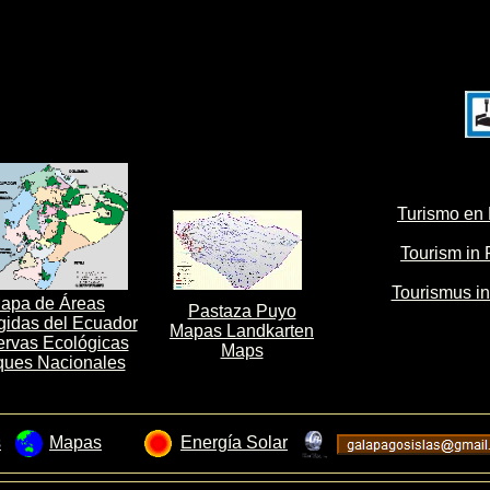
Turismo en
Tourism in
Tourismus i
apa de Áreas
Pastaza Puyo
gidas del Ecuador
Mapas Landkarten
rvas Ecológicas
Maps
ques Nacionales
s
Mapas
Energía Solar