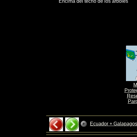
Encima del techo de los arboles
M
Prote
Rese
Par
Ecuador + Galapago