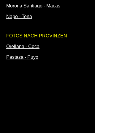
Morona Santiago - Macas
Napo - Tena
FOTOS NACH PROVINZEN
Orellana - Coca
Pastaza - Puyo
Pichincha - Quito
Santa Elena - Santa Elena
Santo Domingo de los Tsáchilas -
Santo Domingo
Sucumbíos - Lago Agrio - Nueva
Loja
Tungurahua - Ambato
Zamora Chinchipe - Zamora