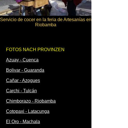
Servicio de cocer en la feria de Artesanías en
Riobamba
FOTOS NACH PROVINZEN
Azuay - Cuenca
Bolivar - Guaranda
Cañar - Azogues
Carchi - Tulcán
Chimborazo - Riobamba
Cotopaxi - Latacunga
El Oro - Machala