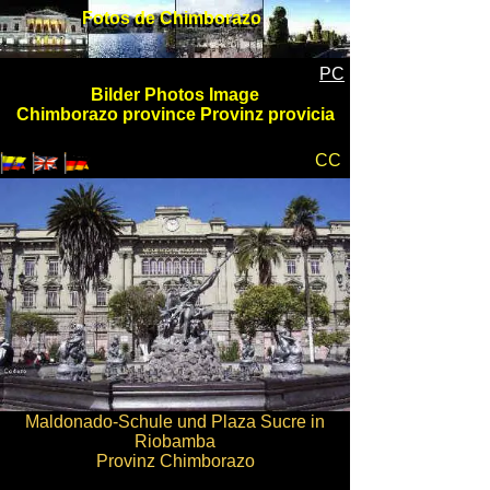
Fotos de Chimborazo
Fotos de Chimborazo
PC
Bilder Photos Image
Chimborazo province Provinz provicia
CC
Maldonado-Schule und Plaza Sucre in
Riobamba
Provinz Chimborazo