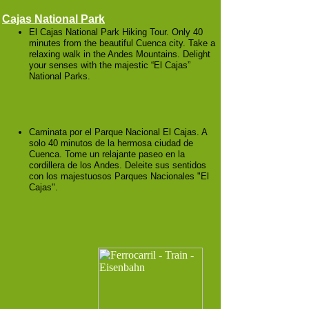
Cajas National Park
El Cajas National Park Hiking Tour. Only 40
minutes from the beautiful Cuenca city. Take a
relaxing walk in the Andes Mountains. Delight
your senses with the majestic “El Cajas”
National Parks.
Caminata por el Parque Nacional El Cajas. A
solo 40 minutos de la hermosa ciudad de
Cuenca. Tome un relajante paseo en la
cordillera de los Andes. Deleite sus sentidos
con los majestuosos Parques Nacionales "El
Cajas".