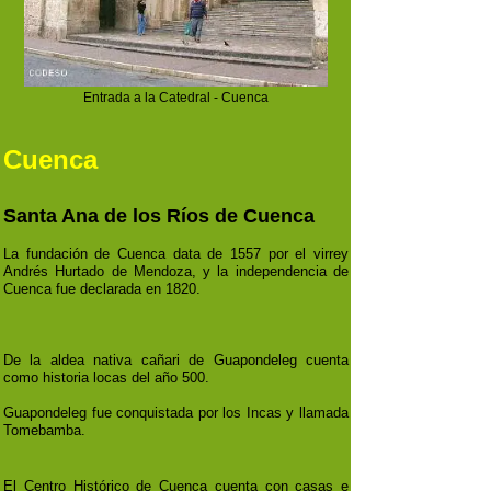
Entrada a la Catedral - Cuenca
Cuenca
Santa Ana de los Ríos de Cuenca
La fundación de Cuenca data de 1557 por el virrey
Andrés Hurtado de Mendoza, y la independencia de
Cuenca fue declarada en 1820.
De la aldea nativa cañari de Guapondeleg cuenta
como historia locas del año 500.
Guapondeleg fue conquistada por los Incas y llamada
Tomebamba.
El Centro Histórico de Cuenca cuenta con casas e