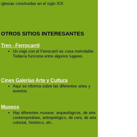
iglesias construidas en el siglo XIX.
OTROS SITIOS INTERESANTES
Tren - Ferrocarril
Un viaje con el Ferrocarril es cosa inolvidable.
Todavía funciona entre algunos lugares.
Cines Galerías Arte y Cultura
Aquí se informa sobre las diferentes artes y
eventos.
Museos
Hay diferentes museos: arqueológicos, de arte
contemporáneo, antropológico, de cera, de arte
colonial, histórico, etc..