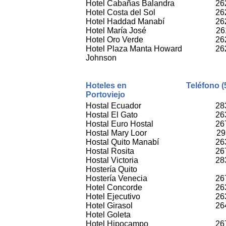
Hotel Cabañas Balandra
26
Hotel Costa del Sol
26
Hotel Haddad Manabí
26
Hotel María José
26
Hotel Oro Verde
26
Hotel Plaza Manta Howard
26
Johnson
Hoteles en
Teléfono (
Portoviejo
Hostal Ecuador
28
Hostal El Gato
26
Hostal Euro Hostal
26
Hostal Mary Loor
29
Hostal Quito Manabí
26
Hostal Rosita
26
Hostal Victoria
28
Hostería Quito
Hostería Venecia
26
Hotel Concorde
26
Hotel Ejecutivo
26
Hotel Girasol
26
Hotel Goleta
Hotel Hipocampo
26