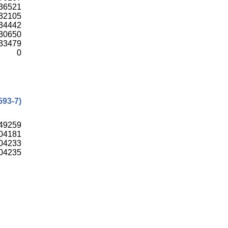
36521
32105
34442
30650
33479
0
593-7)
49259
04181
04233
04235