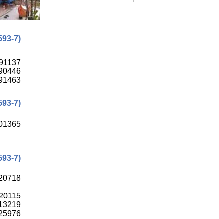
593-7)
91137
90446
91463
593-7)
01365
593-7)
20718
20115
13219
25976