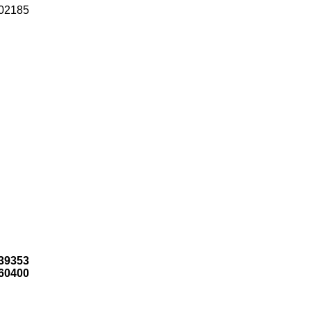
02185
39353
60400