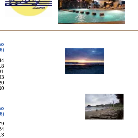
no
6)
44
18
81
93
20
00
no
6)
79
24
13