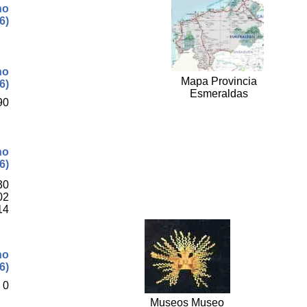
no
6)
no
Mapa Provincia
6)
Esmeraldas
90
no
6)
30
02
14
no
6)
0
Museos Museo