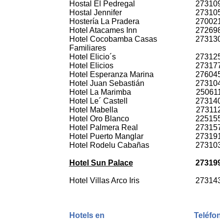
Hostal El Pedregal
27310
Hostal Jennifer
27310
Hostería La Pradera
27002
Hotel Atacames Inn
27269
Hotel Cocobamba Casas
27313
Familiares
Hotel Elicio´s
27312
Hotel Elicios
27317
Hotel Esperanza Marina
27604
Hotel Juan Sebastián
27310
Hotel La Marimba
25061
Hotel Le´ Castell
27314
Hotel Mabella
27311
Hotel Oro Blanco
22515
Hotel Palmera Real
27315
Hotel Puerto Manglar
27319
Hotel Rodelu Cabañas
27310
Hotel Sun Palace
27319
Hotel Villas Arco Iris
27314
Hotels en
Teléfo