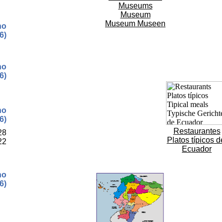
Museums
Museum
Museum Museen
no
6)
no
6)
no
6)
Restaurantes
28
Platos típicos d
22
Ecuador
no
6)