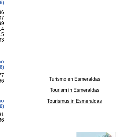
6)
86
07
99
14
15
33
no
6)
77
Turismo en Esmeraldas
66
Tourism in Esmeraldas
no
Tourismus in Esmeraldas
6)
81
36