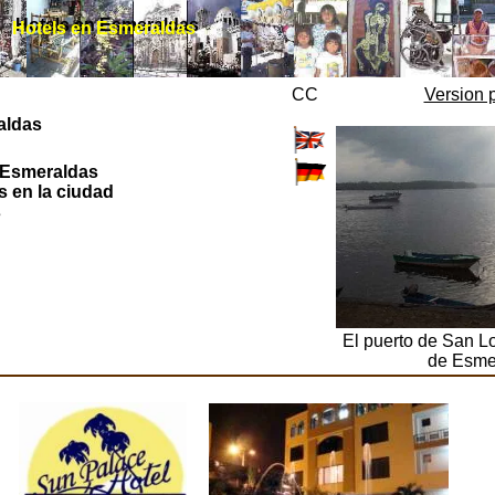
Hotels en Esmeraldas
Hotels en Esmeraldas
CC
Version 
aldas
a Esmeraldas
 en la ciudad
s
El puerto de San Lo
de Esme