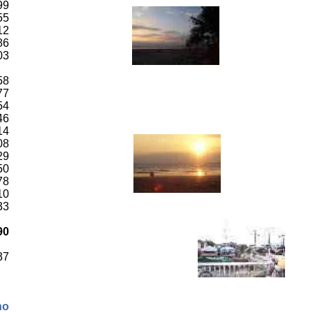
99
55
12
86
03
58
77
54
46
14
08
29
50
78
10
33
90
37
no