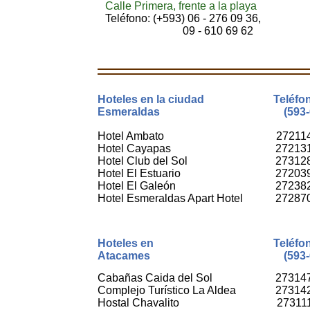
Calle Primera, frente a la playa
Teléfono: (+593) 06 - 276 09 36,
09 - 610 69 62
Hoteles en la ciudad
Teléfo
Esmeraldas
(593-
Hotel Ambato
27211
Hotel Cayapas
27213
Hotel Club del Sol
27312
Hotel El Estuario
27203
Hotel El Galeón
27238
Hotel Esmeraldas Apart Hotel
27287
Hoteles en
Teléfo
Atacames
(593-
Cabañas Caida del Sol
27314
Complejo Turístico La Aldea
27314
Hostal Chavalito
27311