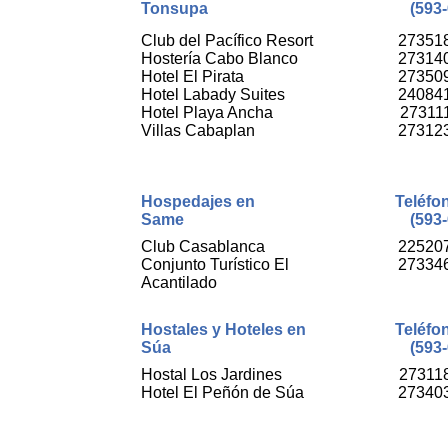
Tonsupa
(593-
Club del Pacífico Resort
27351
Hostería Cabo Blanco
27314
Hotel El Pirata
27350
Hotel Labady Suites
24084
Hotel Playa Ancha
27311
Villas Cabaplan
27312
Hospedajes en
Teléfo
Same
(593-
Club Casablanca
22520
Conjunto Turístico El
27334
Acantilado
Hostales y Hoteles en
Teléfo
Súa
(593-
Hostal Los Jardines
27311
Hotel El Peñón de Súa
27340