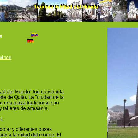
Tourism in Mitad del Mundo
Tourism in Mitad del Mundo
or
ovince
tad del Mundo" fue construida
orte de Quito. La "ciudad de la
e una plaza tradicional con
y talleres de artesanía.
s.
dolar y diferentes buses
ito a la mitad del mundo. El