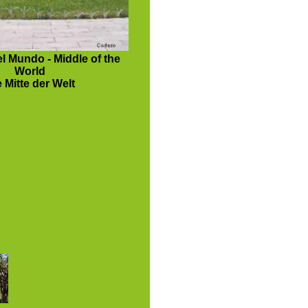
l Mundo - Middle of the
World
 Mitte der Welt