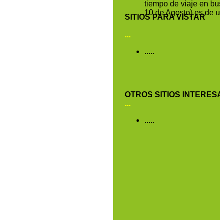
tiempo de viaje en bu
10 de Agosto) es de 
SITIOS PARA VISTAR
...
.....
OTROS SITIOS INTERE
...
.....