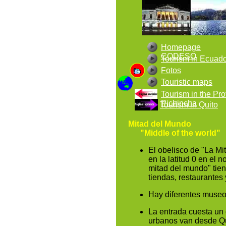
Homepage
CODESO
Tourism in Ecuad
Fotos
Touristic maps
Tourism in the Pr
Pichincha
Tourism in Quito
Mitad del Mundo
"Middle of the world"
El obelisco de "La Mi
en la latitud 0 en el n
mitad del mundo" tien
tiendas, restaurantes 
Hay diferentes museo
La entrada cuesta un 
urbanos van desde Qu