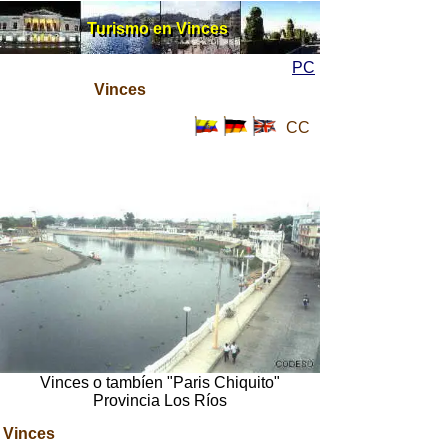
Turismo en Vinces
Turismo en Vinces
PC
Vinces
CC
Vinces o tambíen "Paris Chiquito"
Provincia Los Ríos
Vinces