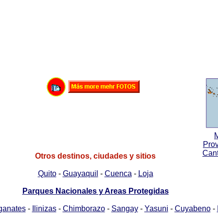
Pro
Cant
Otros destinos, ciudades y sitios
Quito
-
Guayaquil
-
Cuenca
-
Loja
Parques Nacionales y Areas Protegidas
ganates
-
Ilinizas
-
Chimborazo
-
Sangay
-
Yasuni
-
Cuyabeno
-