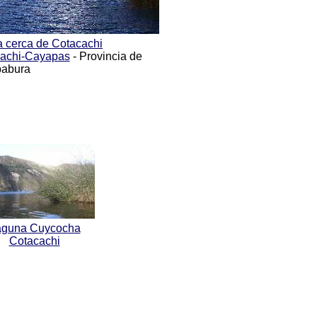
 cerca de Cotacachi
cachi-Cayapas
- Provincia de
babura
aguna Cuycocha
Cotacachi