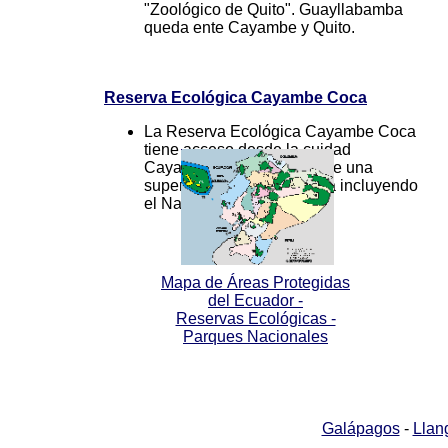
"Zoológico de Quito". Guayllabamba
queda ente Cayambe y Quito.
Reserva Ecológica Cayambe Coca
La Reserva Ecológica Cayambe Coca
tiene acceso desde la cuidad
Cayambe. La Reserva tiene una
superficiece de 403.103 ha incluyendo
el Navado Cayambe.
Mapa de Áreas Protegidas
del Ecuador -
Reservas Ecológicas -
Parques Nacionales
Galápagos
-
Llan