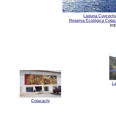
Laguna Cuycocha
Reserva Ecológica Cota
Im
L
Cotacachi