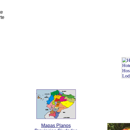
te
te
Mapas Planos