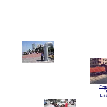
Ferro
Tr
Eis