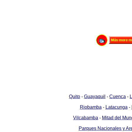
Quito
-
Guayaquil
-
Cuenca
-
L
Riobamba
-
Latacunga
-
Vilcabamba
-
Mitad del Mu
Parques Nacionales y Ar