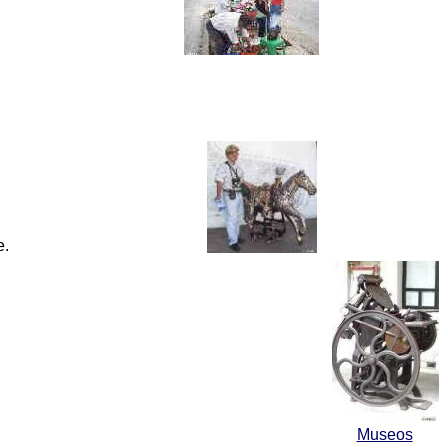
e.
Museos