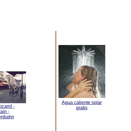
Agua caliente solar
carril -
gratis
ain -
enbahn