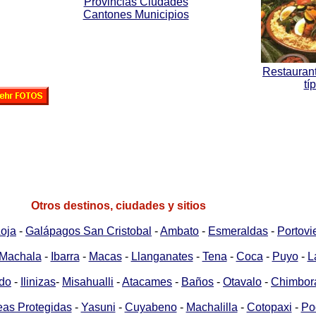
Provincias Ciudades
Cantones Municipios
Restauran
tí
Otros destinos, ciudades y sitios
oja
-
Galápagos San Cristobal
-
Ambato
-
Esmeraldas
-
Portovi
Machala
-
Ibarra
-
Macas
-
Llanganates
-
Tena
-
Coca
-
Puyo
-
L
ndo
-
Ilinizas
-
Misahualli
-
Atacames
-
Baños
-
Otavalo
-
Chimbor
eas Protegidas
-
Yasuni
-
Cuyabeno
-
Machalilla
-
Cotopaxi
-
Po