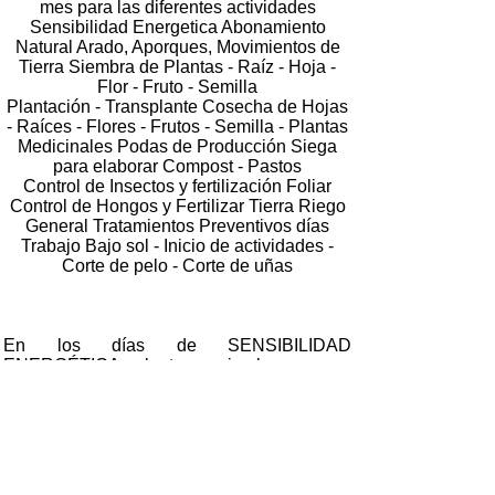
mes para las diferentes actividades
Sensibilidad Energetica Abonamiento
Natural Arado, Aporques, Movimientos de
Tierra Siembra de Plantas - Raíz - Hoja -
Flor - Fruto - Semilla
Plantación - Transplante Cosecha de Hojas
- Raíces - Flores - Frutos - Semilla - Plantas
Medicinales Podas de Producción Siega
para elaborar Compost - Pastos
Control de Insectos y fertilización Foliar
Control de Hongos y Fertilizar Tierra Riego
General Tratamientos Preventivos días
Trabajo Bajo sol - Inicio de actividades -
Corte de pelo - Corte de uñas
En los días de SENSIBILIDAD
ENERGÉTICA, plantas, animales y seres
humanos somos más sensibles a los
estímulos que recibimos. De allí que todo
tipo de incentivo energético y físico que
podamos proyectar en bien de nuestros
cultivos y animales ayudará a mejorar la
producción. Para ello, podemos utilizar la