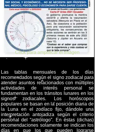
Click para amplificar el imagen
Click para amplificar el imagen
Las tablas mensuales de los días
recomendados según el signo zodiacal para
atender asuntos relacionados con múltiples
actividades de interés personal se
fundamentan en los tránsitos lunares en los
signos zodiacales. Los horóscopos
populares se basan en la posición diaria de
la Luna en el zodíaco fijo, dándole una
interpretación antojadiza según el criterio
personal del “astrólogo”. En éstas (dichas)
recomendaciones solamente se indican los
días en que los que pueden lograrse