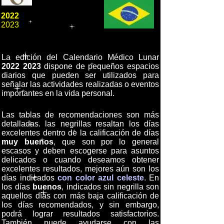
2022
2023
La edición del Calendario Médico Lunar
2022 2023
dispone de pequeños espacios
diarios que pueden ser utilizados para
señalar las actividades realizadas o eventos
importantes en la vida personal.
Las tablas de recomendaciones son más
detalladas. las negrillas resaltan los días
excelentes dentro de la calificación de días
muy buenos
, que son por lo general
escasos y deben escogerse para asuntos
delicados o cuando deseamos obtener
excelentes resultados, mejores aún son los
días indicados
con color azul celeste
. En
los días
buenos
, indicados sin negrilla son
aquellos días con más baja calificación de
los días recomendados, y sin embargo,
podrá lograr resultados satisfactorios.
También puede ayudarse con las