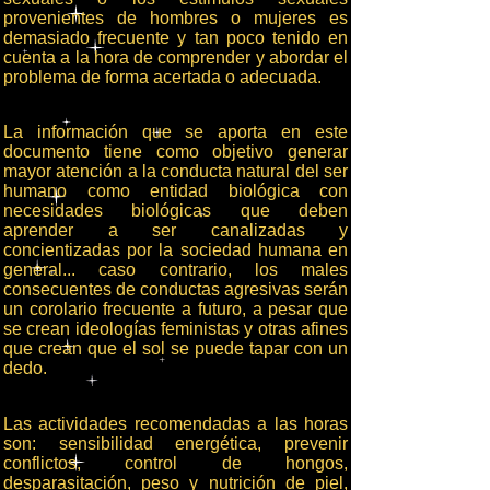
provenientes de hombres o mujeres es
demasiado frecuente y tan poco tenido en
cuenta a la hora de comprender y abordar el
problema de forma acertada o adecuada.
La información que se aporta en este
documento tiene como objetivo generar
mayor atención a la conducta natural del ser
humano como entidad biológica con
necesidades biológicas que deben
aprender a ser canalizadas y
concientizadas por la sociedad humana en
general... caso contrario, los males
consecuentes de conductas agresivas serán
un corolario frecuente a futuro, a pesar que
se crean ideologías feministas y otras afines
que crean que el sol se puede tapar con un
dedo.
Las actividades recomendadas a las horas
son: sensibilidad energética, prevenir
conflictos, control de hongos,
desparasitación, peso y nutrición de piel,