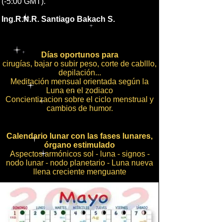
(-5:00 GMT).
Ing.R.N.R. Santiago Bakach S.
Días oportunos para
cirugías, bajar o subir peso, corte de cablllo,
depilación...
Meditación mensual orientada según la
Luna en el zodiaco
Concientizacion sobre el ciclo menstrual y
cambios de humor.
Calendario lunar con las fases lunares,
órgano estimulado
Aspectos armónicos sol - luna - signos -
nodo lunar - nodo planetario - Luna nueva
llena creciente menguante