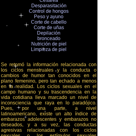
Cesárea
Desparasitación
Control de hongos
Peso y ayuno
Corte de cabello
Corte de uñas
Depilación
bronceado
Nutrición de piel
Limpieza de piel
Se retomó la información relacionada con
los ciclos menstruales y la conducta o
cambios de humor tan conocidos en el
plano femenino, pero tan echado a menos
en la realidad. Los ciclos sexuales en el
campo humano y su trascendencia en la
vida cotidiana lleva marcado un nivel de
inconsciencia que raya en lo paradójico.
Pues, por una parte, a nivel
latinoamericano, existe un alto índice de
embarazos adolescentes y embarazos no
deseados, y a su vez, las conductas
agresivas relacionadas con los ciclos
sexuales o los estímulos sexuales