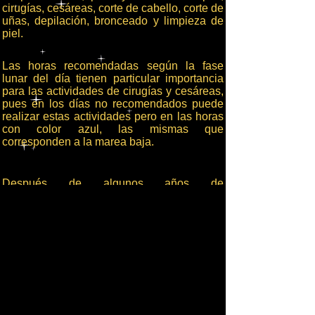
cirugías, cesáreas, corte de cabello, corte de
uñas, depilación, bronceado y limpieza de
piel.
Las horas recomendadas según la fase
lunar del día tienen particular importancia
para las actividades de cirugías y cesáreas,
pues en los días no recomendados puede
realizar estas actividades pero en las horas
con color azul, las mismas que
corresponden a la marea baja.
Después de algunos años de
observaciones, constataciones e
intercambio de información se encontró una
particular correlación entre las
intervenciones quirúrgicas de éxito con la
marea baja, independientemente de la fase
lunar, lo que nos llevó a incluir esta
información de importancia en la tabla de la
izquierda.