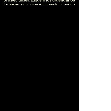
Si usted desea adquerir los
Calendarios
Lunares
, en su versión completa, puede
hacerlo en:
Contactos y Ventas
La adquisición se la puede realizar en
dos modalidades:
** En forma electrónica (sólo costo)
** En forma impresa (costo más envio)
Para pedidos, mayor información, charlas,
talleres, conferencias, asesoría productiva
para agricultura, fincas integrales,
planificación ambiental para fincas,
Calendarios Lunares, diríjase a:
Ing. R.N.R. Santiago Bakach Sevilla