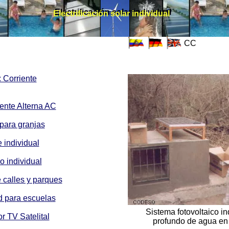
Electrificación solar individual
Electrificación solar individual
CC
: Corriente
riente Alterna AC
 para granjas
 individual
 individual
e calles y parques
ad para escuelas
Sistema fotovoltaico i
r TV Satelital
profundo de agua en l