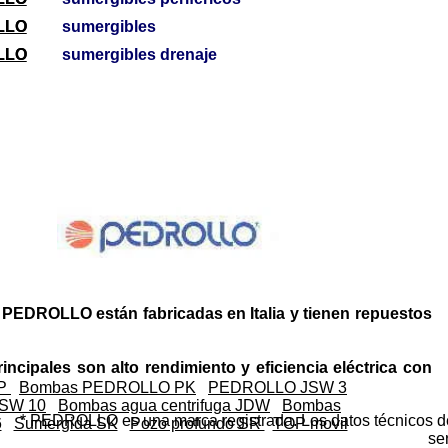
LLO
LLO
sumergibles
LLO
LLO
sumergibles drenaje
PEDROLLO están fabricadas en Italia y tienen repuestos
rincipales son alto rendimiento y eficiencia eléctrica con
CP
Bombas PEDROLLO PK
PEDROLLO JSW 3
SW 10
Bombas agua centrifuga JDW
Bombas
* PEDROLLO es una marca registrada. Los datos técnicos 
6
Sumergida SK
Pozo profundo SR
TOP movil
se