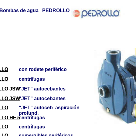
Bombas de agua PEDROLLO
LLO
LLO
con rodete periférico
LLO
LLO
centrífugas
LLO JSW
LLO JSW
"JET" autocebantes
LLO JSW
LLO JSW
"JET" autocebantes
LLO
LLO
"JET" autoceb. aspiración
profund.
LO HF 5
LO HF 5
centrífugas
LLO
LLO
centrífugas
LLO
LLO
sumergibles periféricos