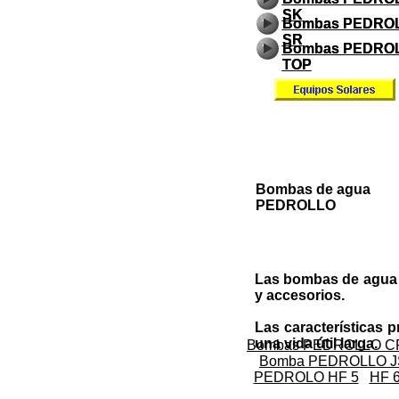
SK
SK
Bombas PEDRO
Bombas PEDRO
SR
SR
Bombas PEDRO
Bombas PEDRO
TOP
TOP
Bombas de agua
PEDROLLO
Las bombas de agua 
y accesorios.
Las características p
una vida útil larga.
Bombas PEDROLLO 
Bomba PEDROLLO J
PEDROLO HF 5
HF 