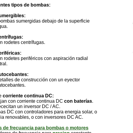
entes tipos de bombas:
umergibles:
s sumergidas debajo de la superficie
ua.
entrífugas:
detes centrífugas.
eriféricas:
detes periféricos con aspiración radial
al.
utocebantes:
les de construcción con un eyector
ocebantes.
e
corriente continua DC:
 con corriente continua DC
con baterías
.
itan un inversor DC / AC.
 con controladores para energia solar, o
enovables, o con inversores DC AC.
s de frecuancia para bombas o motores