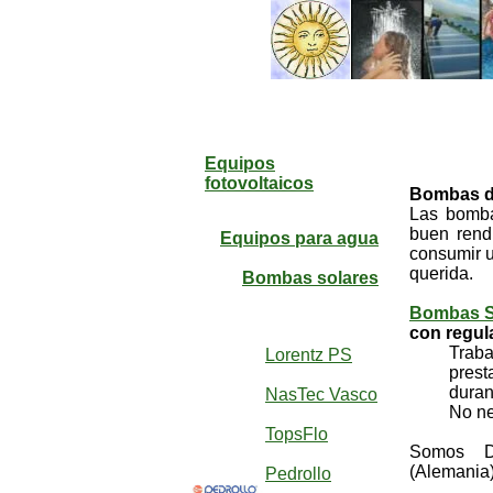
Equipos
fotovoltaicos
Bombas de
Las bomba
buen rendi
Equipos para agua
consumir u
querida.
Bombas solares
Bombas S
con regul
Trabajan
Lorentz PS
prestacio
durante h
NasTec Vasco
No necec
TopsFlo
Somos Di
(Alemania
Pedrollo