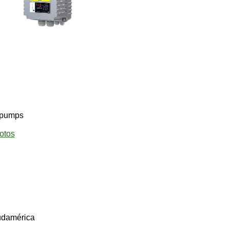
pumps
otos
udamérica