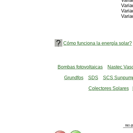
Variador
Variador
Variador
Variador
Cómo funciona la energía solar?
Bombas fotovoltaicas
Nastec Vasco
Grundfos
SDS
SCS Sunpum
Colectores Solares