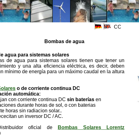
CC
Bombas de agua
 agua para sistemas solares
s de agua para sistemas solares tienen que tener un
miento y una alta eficiencia eléctrica, es decir, deben
n mínimo de energía para un máximo caudal en la altura
olares
o de corriente continua DC
ación automática:
 con corriente continua DC
sin baterías
en
nes durante horas de sol, o con baterias
oras sin radiacion solar..
itan un inversor DC / AC.
stribuidor oficial de
Bombas Solares Lorentz
)