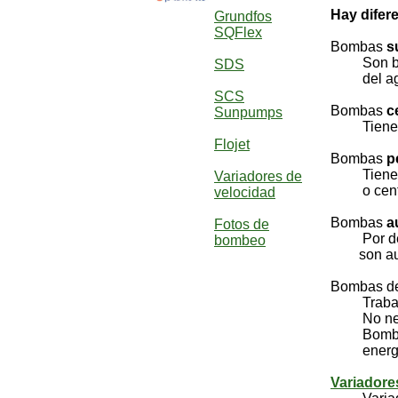
Hay difer
Grundfos
SQFlex
Bombas
s
Son bomba
SDS
del ag
SCS
Bombas
c
Sunpumps
Tienen ro
Flojet
Bombas
p
Tienen ro
Variadores de
o centr
velocidad
Bombas
a
Fotos de
Por detal
bombeo
son aut
Bombas d
Trabajan
No necec
Bombas DC
energia r
Variadore