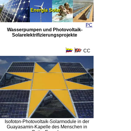
Energía Solar
Energía Solar
PC
Wasserpumpen und Photovoltaik-
Solarelektrifizierungsprojekte
CC
Isofoton-Photovoltaik-Solarmodule in der
Guayasamin-Kapelle des Menschen in