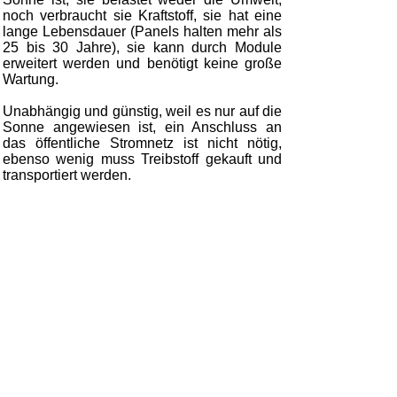
noch verbraucht sie Kraftstoff, sie hat eine
lange Lebensdauer (Panels halten mehr als
25 bis 30 Jahre), sie kann durch Module
erweitert werden und benötigt keine große
Wartung.
Unabhängig und günstig, weil es nur auf die
Sonne angewiesen ist, ein Anschluss an
das öffentliche Stromnetz ist nicht nötig,
ebenso wenig muss Treibstoff gekauft und
transportiert werden.
Kommunale Wasserversorgung und
Elektrifizierung in Sharamentsa
Elektrifizierung und kommunales
Wasser von Pampanal
Kommunale Wasserversorgung mit
Solarenergie aus Guachal
Photovoltaik-kommunales
Wasserpumpen in Durango