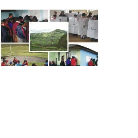
Plan Comunitario
de
Preparación para
Desastres PDA
Pilahuin
Presentación del
Plan