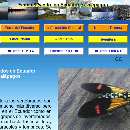
Fauna Silvestre en Ecuador y Galápagos
Fauna Silvestre en Ecuador y Galápagos
CC
ados en Ecuador
Galápagos
te a los vertebrados, son
 mucho más diverso pero
o en el Ecuador como en
grupos de invertebrados,
mar hasta los insectos y
aracoles y lombrices. Se