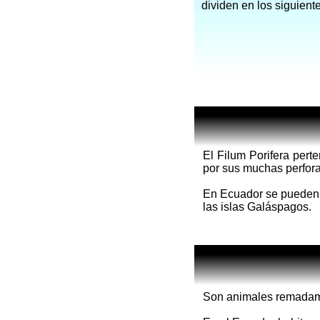
dividen en los siguient
El Filum Porifera pert
por sus muchas perforac
En Ecuador se pueden h
las islas Galáspagos.
Son animales remadame