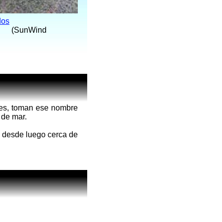
dos
do (SunWind
ples, toman ese nombre
 de mar.
y desde luego cerca de