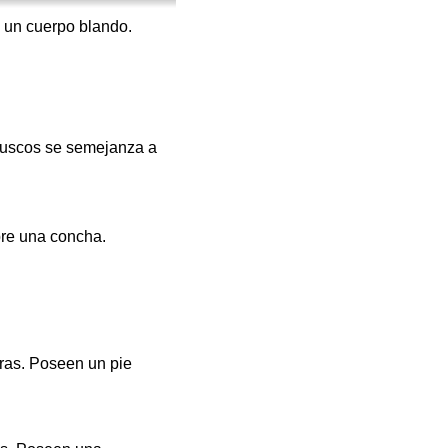
 un cuerpo blando.
oluscos se semejanza a
bre una concha.
iras. Poseen un pie