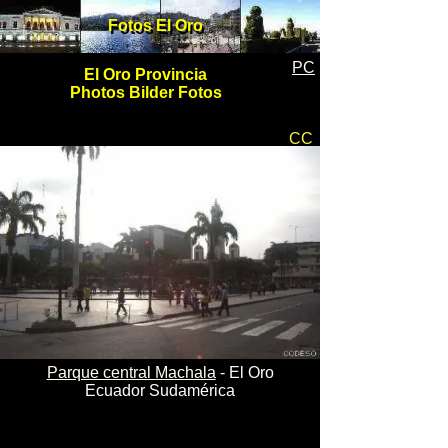
Fotos El Oro
Fotos El Oro
PC
El Oro Provincia
Photos Bilder Fotos
CC
Parque central Machala
- El Oro
Ecuador Sudamérica