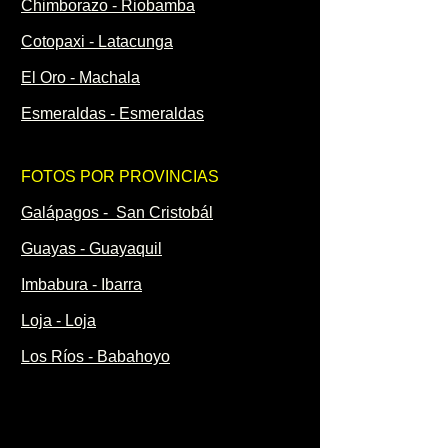
Chimborazo - Riobamba
Cotopaxi - Latacunga
El Oro - Machala
Esmeraldas - Esmeraldas
FOTOS POR PROVINCIAS
Galápagos - San Cristobál
Guayas - Guayaquil
Imbabura - Ibarra
Loja - Loja
Los Ríos - Babahoyo
Manabí - Portoviejo
Morona Santiago - Macas