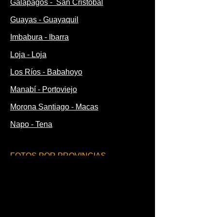
Galápagos - San Cristobál
Guayas - Guayaquil
Imbabura - Ibarra
Loja - Loja
Los Ríos - Babahoyo
Manabí - Portoviejo
Morona Santiago - Macas
Napo - Tena
FOTOS POR PROVINCIAS
Orellana - Coca
Pastaza - Puyo
Pichincha - Quito