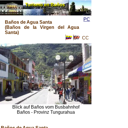
Turismo en Baños
Turismo en Baños
PC
Baños de Agua Santa
(Baños de la Virgen del Agua
Santa)
CC
Blick auf Baños vom Busbahnhof
Baños - Provinz Tungurahua
Baños de Agua Santa