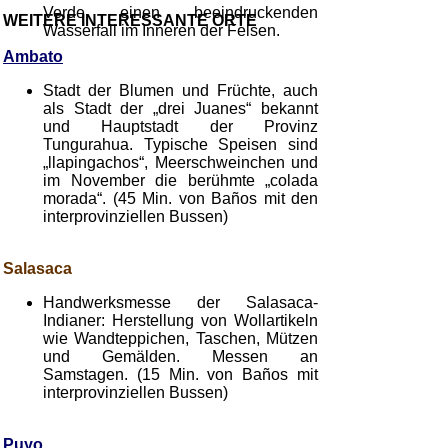
Verde einen beeindruckenden
WEITERE INTERESSANTE ORTE
Wasserfall im Inneren der Felsen.
Ambato
Stadt der Blumen und Früchte, auch
als Stadt der „drei Juanes“ bekannt
und Hauptstadt der Provinz
Tungurahua. Typische Speisen sind
„llapingachos“, Meerschweinchen und
im November die berühmte „colada
morada“. (45 Min. von Baños mit den
interprovinziellen Bussen)
Salasaca
Handwerksmesse der Salasaca-
Indianer: Herstellung von Wollartikeln
wie Wandteppichen, Taschen, Mützen
und Gemälden. Messen an
Samstagen. (15 Min. von Baños mit
interprovinziellen Bussen)
Puyo