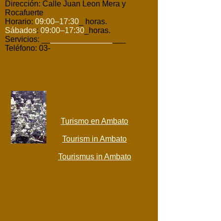
Dirección: Calle Juan Leon Mera y
Rocafuerte
Horario:
09:00–17:30
_ horas.
Sábados
:
09:00–17:30
_horas.
Servicios: __
______________
___
Teléfono: 03-
Turismo en Ambato
Tourism in Ambato
Tourismus in Ambato