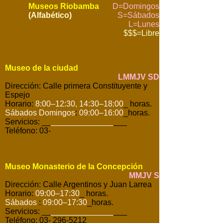
Museos Riobamba
D=Domingos
(Alfabético)
S=Sábados
L=Lunes
$$$=Libre
Museo de la ciudad
LMMJV SD
Dirección: Calle primera Constituyente y
Espejo
Horario:
8:00–12:30, 14:30–18:00
_ horas.
Sábados Domingos
:
09:00–16:00
_horas.
Servicios: __
______________
___
Teléfono: 03-
Museo Monasterio de la Concepción
MMJV S
Dirección: Calle Argentinos y Juan Larrea
Horario:
09:00–17:30
_ horas.
Sábados
:
09:00–17:30
_horas.
Servicios: __
______________
___
Teléfono: 03- 296-5212