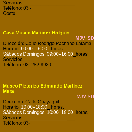
Servicios: ___________________
Teléfono: 03 -
Costo:
Casa Museo Martínez Holguín
MJV SD
Dirección: Calle Rodrigo Pachano Lalama
Horario:
09:00–16:00
_ horas.
Sábados Domingos
:
09:00–16:00
_horas.
Servicios: __
______________
___
Teléfono: 03- 282-8939
Museo Pictorico Edmundo Martinez
Mera
MJV SD
Dirección: Calle Guayaquil
Horario:
10:00–18:00
_ horas.
Sábados Domingos
:
10:00–18:00
_horas.
Servicios: __
______________
___
Teléfono: 03-