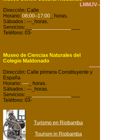
LMMJV--
Dirección: Calle
Horario:
08:00–17:00
_ horas.
Sábados
: ---_horas.
Servicios: __
______________
___
Teléfono: 03-
Museo de Ciencias Naturales del
Colegio Maldonado
-------
Dirección: Calle primera Constituyente y
España
Horario:
----
_ horas.
Sábados
: ---_horas.
Servicios: __
______________
___
Teléfono: 03-
Turismo en Riobamba
Tourism in Riobamba