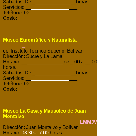
Sábados: De _
_____________
__horas.
Servicios: __
______________
___
Teléfono: 03 -
Costo:
Museo Etnográfico y Naturalista
_
del Instituto Técnico Superior Bolívar
Dirección: Sucre y La Lama.
Horario: __
_____________
de _:00 a __:00
horas.
Sábados: De _
_____________
__horas.
Servicios: __
______________
___
Teléfono: 03 -
Costo:
Museo La Casa y Mausoleo de Juan
Montalvo
LMMJV
Dirección: Juan Montalvo y Bolívar.
Horario:
08:30–17:00
horas.