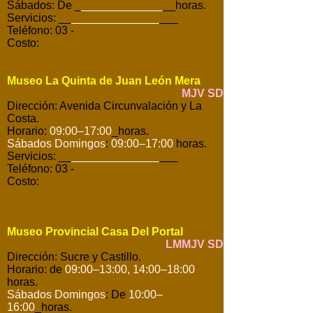
Sábados: De _
_____________
__horas.
Servicios: __
______________
___
Teléfono: 03 -
Costo:
Museo La Quinta de Juan León Mera
MJV SD
Dirección: Avenida Circunvalación y La
Costa.
Horario:
09:00–17:00
_horas.
Sábados Domingos
:
09:00–17:00
horas.
Servicios: __
______________
___
Teléfono: 03 -
Costo:
Museo Provincial Casa Del Portal
LMMJV SD
Dirección: Sucre y Castillo.
Horario: de
09:00–13:00, 14:00–18:00
horas.
Sábados Domingos
: De
10:00–
16:00
_horas.