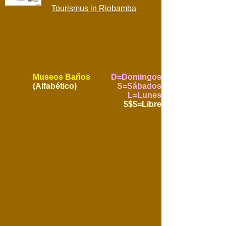
Tourismus in Riobamba
Museos Baños
D=Domingos
(Alfabético)
S=Sábados
L=Lunes
$$$=Libre
Museum Huillacuna - Kunstgalerie
_
Dirección: .
12 de Noviembre y Montalvo
Horario: __
_____________
de _:00 a __:00
horas.
Sábados: De _
_____________
__horas.
Servicios: __
______________
___
Teléfono: 03 -
2741467
Costo: