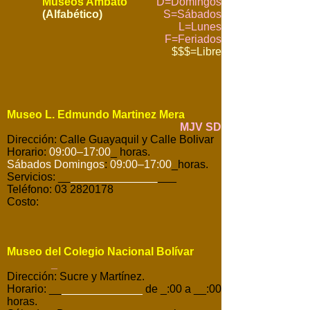
Museos Ambato
D=Domingos
(Alfabético)
S=Sábados
L=Lunes
F=Feriados
$$$=Libre
Museo L. Edmundo Martinez Mera
MJV SD
Dirección: Calle Guayaquil y Calle Bolivar
Horario:
09:00–17:00
_ horas.
Sábados Domingos
:
09:00–17:00
_horas.
Servicios: __
______________
___
Teléfono: 03 2820178
Costo:
Museo del Colegio Nacional Bolívar
_
Dirección: Sucre y Martínez.
Horario: __
_____________
de _:00 a __:00
horas.