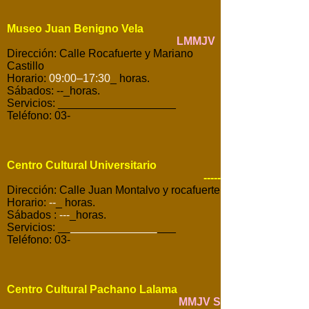
Museo Juan Benigno Vela
LMMJV
Dirección: Calle Rocafuerte y Mariano
Castillo
Horario:
09:00–17:30
_ horas.
Sábados: --_horas.
Servicios: ___________________
Teléfono: 03-
Centro Cultural Universitario
-----
Dirección: Calle Juan Montalvo y rocafuerte
Horario:
--
_ horas.
Sábados :
---
_horas.
Servicios: __
______________
___
Teléfono: 03-
Centro Cultural Pachano Lalama
MMJV S