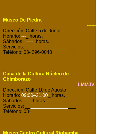
Museo De Piedra
------
Dirección: Calle 5 de Junio
Horario:
---
_ horas.
Sábados
:
-----
_horas.
Servicios: __
______________
___
Teléfono: 03- 296-0048
Casa de la Cultura Núcleo de
Chimborazo
LMMJV
Dirección: Calle 10 de Agosto
Horario:
09:00–21:00
_ horas.
Sábados
: ---_horas.
Servicios: __
______________
___
Teléfono: 03-
Museo Centro Cultural Riobamba