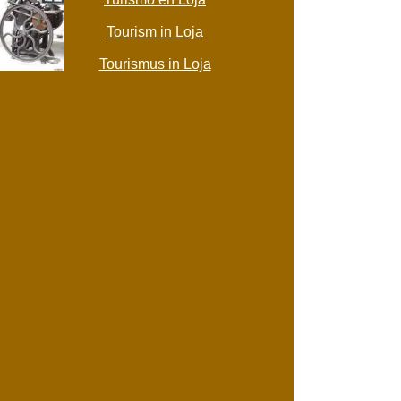
Tourism in Loja
Tourismus in Loja
Museos Azogues
D=Domingos
(Alfabético)
S=Sábados
L=Lunes
$$$=Libre
Centro Cultural Rodrigo Pesantez Rodas
LMMJV