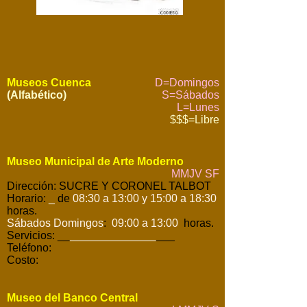
Museos Cuenca
D=Domingos
(Alfabético)
S=Sábados
L=Lunes
$$$=Libre
Museo Municipal de Arte Moderno
MMJV SF
Dirección: SUCRE Y CORONEL TALBOT
Horario:
_
de
08:30 a 13:00 y 15:00 a 18:30
horas.
Sábados Domingos
:
09:00 a 13:00
horas.
Servicios: __
______________
___
Teléfono:
Costo:
Museo del Banco Central