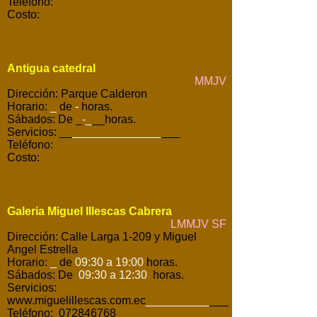
Teléfono:
Costo:
Antigua catedral
MMJV
Dirección: Parque Calderon
Horario:
_
de
-
horas.
Sábados: De _
-
_
__horas.
Servicios: __
______________
___
Teléfono:
Costo:
Galeria Miguel Illescas Cabrera
LMMJV SF
Dirección: Calle Larga 1-209 y Miguel
Angel Estrella
Horario:
_
de
09:30 a 19:00
horas.
Sábados: De
09:30 a 12:30
horas.
Servicios:
www.miguelillescas.com.ec
__________
___
Teléfono: 072846768