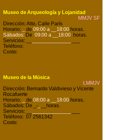
Museo de Arqueología y Lojanidad
MMJV SF
Dirección: Alto, Calle París
Horario:
_
de
09:00 a __18:00
horas.
Sábados:
De
09:00 a __18:00
horas.
Servicios: __
______________
___
Teléfono:
Costo:
Museo de la Música
LMMJV
Dirección: Bernardo Valdivieso y Vicente
Rocafuerte
Horario:
_
de
08:00 a __18:00
horas.
Sábados: De _-
_
__horas.
Servicios: __
______________
___
Teléfono: 07 2561342
Costo: