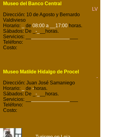
Museo del Banco Central
LV
Dirección: 10 de Agosto y Bernardo
Valdivieso
Horario:
_
de
08:00 a __17:00
horas.
Sábados: De _
-
_
__horas.
Servicios: __
______________
___
Teléfono:
Costo:
Museo Matilde Hidalgo de Procel
-
Dirección: Juan José Samaniego
Horario:
_
de
-
horas.
Sábados: De _
-
_
__horas.
Servicios: __
______________
___
Teléfono:
Costo:
Turismo en Loja