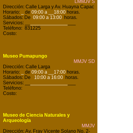
LMMJV S
Dirección: Calle Larga y Av. Huayna Capac
Horario:
_
de
09:00 a __18:00
horas.
Sábados: De
09:00 a 13:00
horas.
Servicios: __
______________
___
Teléfono: 831225
Costo:
Museo Pumapungo
MMJV SD
Dirección: Calle Larga
Horario:
_
de
09:00 a __17:00
horas.
Sábados: De
10:00 a 16:00
horas.
Servicios: __
______________
___
Teléfono:
Costo:
Museo de Ciencia Naturales y
Arqueología
MMJV
Dirección: Av. Fray Vicente Solano No. 2-