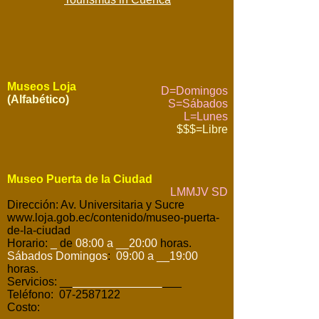
Museos Loja
D=Domingos
(Alfabético)
S=Sábados
L=Lunes
$$$=Libre
Museo Puerta de la Ciudad
LMMJV SD
Dirección: Av. Universitaria y Sucre
www.loja.gob.ec/contenido/museo-puerta-
de-la-ciudad
Horario:
_
de
08:00 a __20:00
horas.
Sábados Domingos
:
09:00 a __19:00
horas.
Servicios: __
______________
___
Teléfono: 07-2587122
Costo: