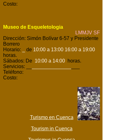
Costo:
Museo de Esqueletologia
LMMJV SF
Dirección: Simón Bolívar 6-57 y Presidente
Borrero
Horario:
_
de
10:00 a 13:00 16:00 a 19:00
horas.
Sábados: De
10:00 a 14:00
horas.
Servicios: __
______________
___
Teléfono:
Costo:
Turismo en Cuenca
Tourism in Cuenca
Tourismus in Cuenca