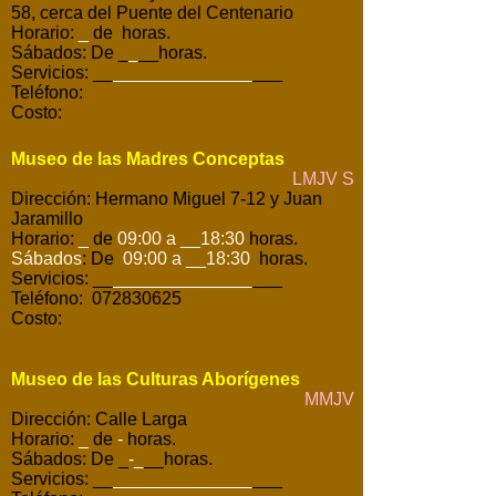
58, cerca del Puente del Centenario
Horario:
_
de horas.
Sábados: De _
_
__horas.
Servicios: __
______________
___
Teléfono:
Costo:
Museo de las Madres Conceptas
LMJV S
Dirección: Hermano Miguel 7-12 y Juan
Jaramillo
Horario:
_
de
09:00 a __18:30
horas.
Sábados
: De
09:00 a __18:30
horas.
Servicios: __
______________
___
Teléfono: 072830625
Costo:
Museo de las Culturas Aborígenes
MMJV
Dirección: Calle Larga
Horario:
_
de
-
horas.
Sábados: De _
-
_
__horas.
Servicios: __
______________
___