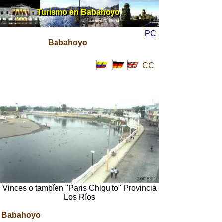
Turismo en Babahoyo
Turismo en Babahoyo
PC
Babahoyo
CC
Vinces o tambíen "Paris Chiquito" Provincia
Los Ríos
Babahoyo