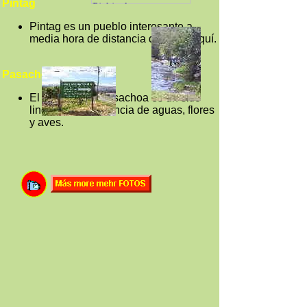
Pintag
Pintag es un pueblo interesante a
media hora de distancia de Sangolquí.
Pasachoa
El bosque del Pasachoa es un sitio
lindo con abundancia de aguas, flores
y aves.
Otros destinos, ciudades y sitios
Quito
-
Guayaquil
-
Cuenca
-
Loja
-
San Cristobal
-
Ambato
-
Esmeraldas