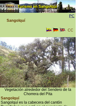
Turismo en Sangolquí
Turismo en Sangolquí
PC
Sangolquí
CC
Vegetación alrededor del Sendero de la
Chorrera del Pita
Sangolquí
Sangolquí es la cabecera del cantón