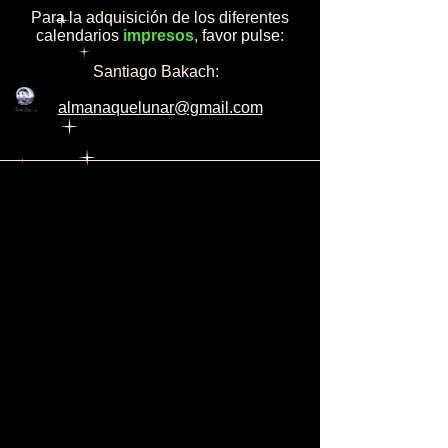
Para la adquisición de los diferentes
calendarios
impresos
, favor pulse:
Santiago Bakach:
almanaquelunar@gmail.com
Para la adquisición de los diferentes
calendarios en forma
electrónica
, favor
pulse:
Peter May:
energiasolarq@gmail.com
:......:
0984989688