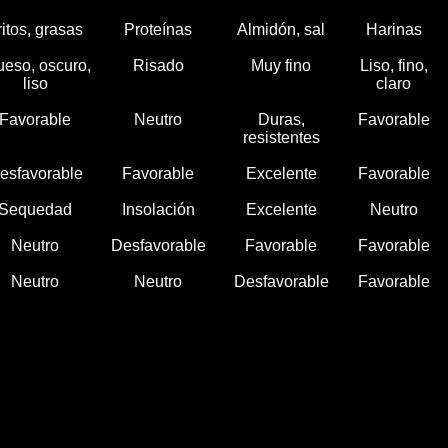
ritos, grasas
Proteínas
Almidón, sal
Harinas
ueso, oscuro,
Risado
Muy fino
Liso, fino,
liso
claro
Favorable
Neutro
Duras,
Favorable
resistentes
esfavorable
Favorable
Excelente
Favorable
Sequedad
Insolación
Excelente
Neutro
Neutro
Desfavorable
Favorable
Favorable
Neutro
Neutro
Desfavorable
Favorable