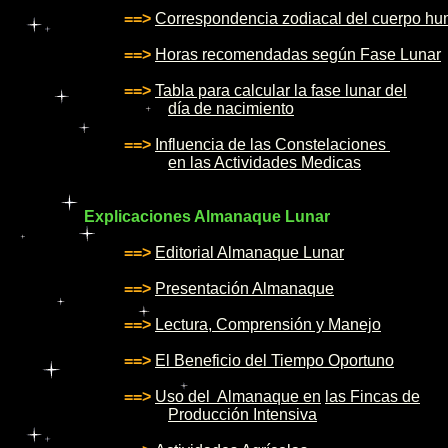
==>
Correspondencia zodiacal del cuerpo h
==>
Horas recomendadas según Fase Lunar
==>
Tabla para calcular la fase lunar del
día de nacimiento
==>
Influencia de las Constelaciones
en las Actividades Medicas
Explicaciones Almanaque Lunar
==>
Editorial Almanaque Lunar
==>
Presentación Almanaque
==>
Lectura, Comprensión y Manejo
==>
El Beneficio del Tiempo Oportuno
==>
Uso del Almanaque en
las Fincas de
Producción Intensiva