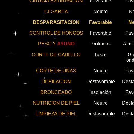
CIRUGIA EXTIRPACION
Favorable
Fav
CESAREA
Neutro
Ne
DESPARASITACION
Favorable
Ne
CONTROL DE HONGOS
Favorable
Fav
PESO Y
AYUNO
Proteínas
Almid
CORTE DE CABELLO
Tosco
Gr
ond
CORTE DE UÑAS
Neutro
Fav
DEPILACION
Desfavorable
Desfa
BRONCEADO
Insolación
Fav
NUTRICION DE PIEL
Neutro
Desfa
LIMPIEZA DE PIEL
Desfavorable
Desfa