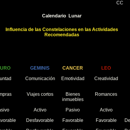
CC
Calendario Lunar
Influencia de las Constelaciones en las Actividades
Recomendadas
AURO
GEMINIS
CANCER
LEO
untad
Comunicación
Emotividad
Creatividad
mpras
Viajes cortos
Bienes
Romances
inmuebles
sivo
Activo
Pasivo
Activo
vorable
Desfavorable
Favorable
Favorable
De