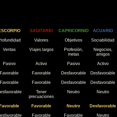
ESCORPIO
SAGITARIO
CAPRICORNIO
ACUARIO
rofundidad
Valores
Objetivos
Sociabilidad
Ventas
Viajes largos
Profesión,
Negocios,
metas
amigos
Pasivo
Activo
Pasivo
Activo
Favorable
Favorable
Desfavorable
Desfavorable
Favorable
Favorable
Desfavorable
Desfavorable
esfavorable
Tener
Neutro
Neutro
precuaciones
Favorable
Favorable
Neutro
Desfavorable
esfavorable
Favorable
Favorable
Neutro