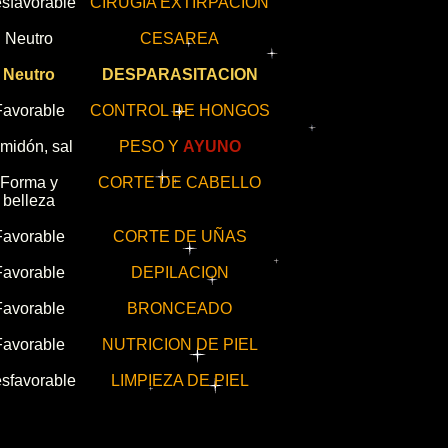
sfavorable
CIRUGIA EXTIRPACION
Neutro
CESAREA
Neutro
DESPARASITACION
Favorable
CONTROL DE HONGOS
midón, sal
PESO Y
AYUNO
Forma y
CORTE DE CABELLO
belleza
Favorable
CORTE DE UÑAS
Favorable
DEPILACION
Favorable
BRONCEADO
Favorable
NUTRICION DE PIEL
sfavorable
LIMPIEZA DE PIEL