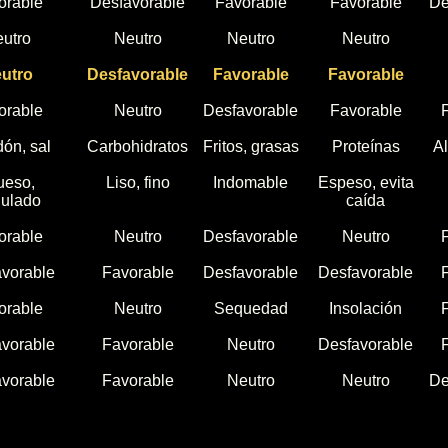
orable
Desfavorable
Favorable
Favorable
De
utro
Neutro
Neutro
Neutro
utro
Desfavorable
Favorable
Favorable
orable
Neutro
Desfavorable
Favorable
ón, sal
Carbohidratos
Fritos, grasas
Proteínas
Al
ueso,
Liso, fino
Indomable
Espeso, evita
ulado
caída
orable
Neutro
Desfavorable
Neutro
vorable
Favorable
Desfavorable
Desfavorable
orable
Neutro
Sequedad
Insolación
vorable
Favorable
Neutro
Desfavorable
vorable
Favorable
Neutro
Neutro
De