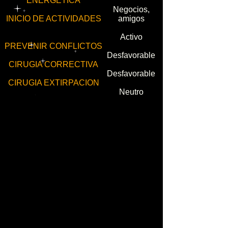
ENERGETICA
Negocios,
INICIO DE ACTIVIDADES
amigos
Activo
PREVENIR CONFLICTOS
Desfavorable
CIRUGIA CORRECTIVA
Desfavorable
CIRUGIA EXTIRPACION
Neutro
CESAREA
Desfavorable
DESPARASITACION
Neutro
CONTROL DE HONGOS
Harinas
PESO Y
AYUNO
Liso, fino,
CORTE DE CABELLO
claro
CORTE DE UÑAS
Favorable
DEPILACION
Favorable