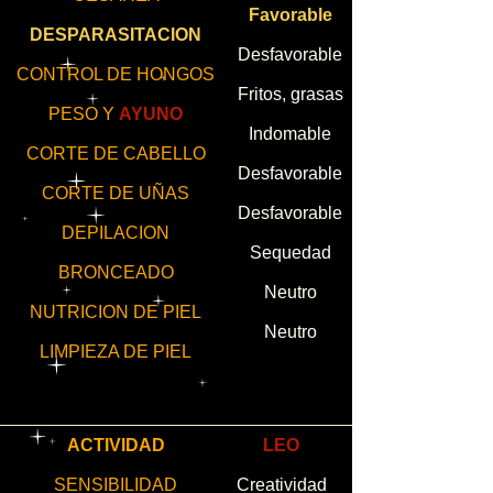
Favorable
DESPARASITACION
Desfavorable
CONTROL DE HONGOS
Fritos, grasas
PESO Y
AYUNO
Indomable
CORTE DE CABELLO
Desfavorable
CORTE DE UÑAS
Desfavorable
DEPILACION
Sequedad
BRONCEADO
Neutro
NUTRICION DE PIEL
Neutro
LIMPIEZA DE PIEL
ACTIVIDAD
LEO
SENSIBILIDAD
Creatividad