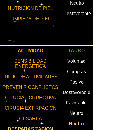
Neutro
NUTRICION DE PIEL
Desfavorable
LIMPIEZA DE PIEL
ACTIVIDAD
TAURO
SENSIBILIDAD
Voluntad
ENERGETICA
Compras
INICIO DE ACTIVIDADES
Pasivo
PREVENIR CONFLICTOS
Desfavorable
CIRUGIA CORRECTIVA
Favorable
CIRUGIA EXTIRPACION
Neutro
CESAREA
Neutro
DESPARASITACION