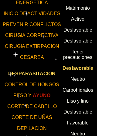
ENERGETICA
Matrimonio
INICIO DE ACTIVIDADES
Activo
PREVENIR CONFLICTOS
Desfavorable
CIRUGIA CORRECTIVA
Desfavorable
CIRUGIA EXTIRPACION
Tener
CESAREA
precauciones
Desfavorable
DESPARASITACION
Neutro
CONTROL DE HONGOS
Carbohidratos
PESO Y
AYUNO
Liso y fino
CORTE DE CABELLO
Desfavorable
CORTE DE UÑAS
Favorable
DEPILACION
Neutro