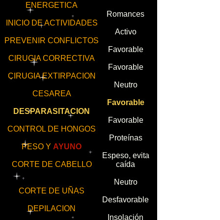
ENERGETICA
Romances
INICIO DE ACTIVIDADES
Activo
PREVENIR CONFLICTOS
Favorable
CIRUGIA CORRECTIVA
Favorable
CIRUGIA EXTIRPACION
Neutro
CESAREA
Favorable
DESPARASITACION
Favorable
CONTROL DE HONGOS
Proteínas
PESO Y
AYUNO
Espeso, evita
CORTE DE CABELLO
caída
Neutro
CORTE DE UÑAS
Desfavorable
DEPILACION
Insolación