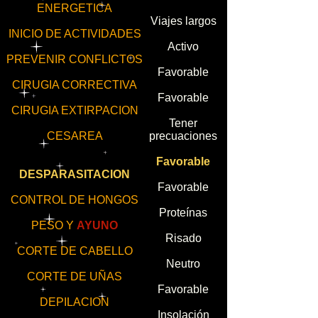
ENERGETICA
Viajes largos
INICIO DE ACTIVIDADES
Activo
PREVENIR CONFLICTOS
Favorable
CIRUGIA CORRECTIVA
Favorable
CIRUGIA EXTIRPACION
Tener
CESAREA
precuaciones
Favorable
DESPARASITACION
Favorable
CONTROL DE HONGOS
Proteínas
PESO Y
AYUNO
Risado
CORTE DE CABELLO
Neutro
CORTE DE UÑAS
Favorable
DEPILACION
Insolación