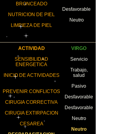
BRONCEADO
Desfavorable
NUTRICION DE PIEL
Neutro
LIMPIEZA DE PIEL
ACTIVIDAD
VIRGO
SENSIBILIDAD
Servicio
ENERGETICA
Trabajo,
INICIO DE ACTIVIDADES
salud
Pasivo
PREVENIR CONFLICTOS
Desfavorable
CIRUGIA CORRECTIVA
Desfavorable
CIRUGIA EXTIRPACION
Neutro
CESAREA
Neutro