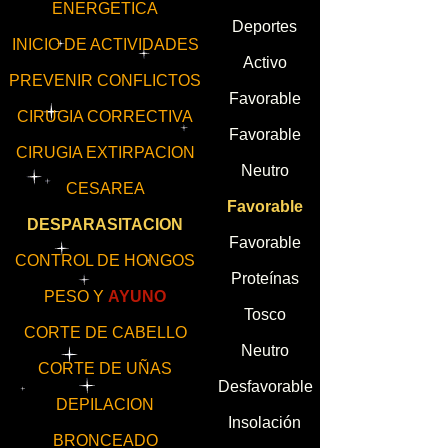
ENERGETICA
Deportes
INICIO DE ACTIVIDADES
Activo
PREVENIR CONFLICTOS
Favorable
CIRUGIA CORRECTIVA
Favorable
CIRUGIA EXTIRPACION
Neutro
CESAREA
Favorable
DESPARASITACION
Favorable
CONTROL DE HONGOS
Proteínas
PESO Y
AYUNO
Tosco
CORTE DE CABELLO
Neutro
CORTE DE UÑAS
Desfavorable
DEPILACION
Insolación
BRONCEADO