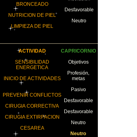
BRONCEADO
Desfavorable
NUTRICION DE PIEL
Neutro
LIMPIEZA DE PIEL
ACTIVIDAD
CAPRICORNIO
SENSIBILIDAD
Objetivos
ENERGETICA
Profesión,
INICIO DE ACTIVIDADES
metas
Pasivo
PREVENIR CONFLICTOS
Desfavorable
CIRUGIA CORRECTIVA
Desfavorable
CIRUGIA EXTIRPACION
Neutro
CESAREA
Neutro