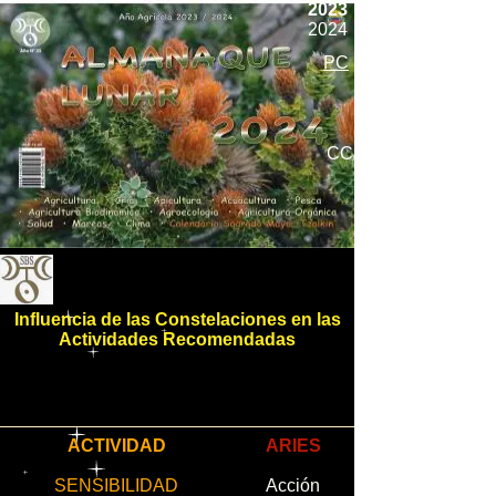
2023
2024
PC
CC
Influencia de las Constelaciones en las
Actividades Recomendadas
ACTIVIDAD
ARIES
SENSIBILIDAD
Acción