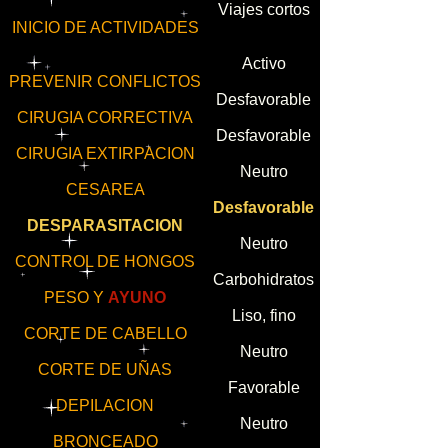
Viajes cortos
INICIO DE ACTIVIDADES
Activo
PREVENIR CONFLICTOS
Desfavorable
CIRUGIA CORRECTIVA
Desfavorable
CIRUGIA EXTIRPACION
Neutro
CESAREA
Desfavorable
DESPARASITACION
Neutro
CONTROL DE HONGOS
Carbohidratos
PESO Y
AYUNO
Liso, fino
CORTE DE CABELLO
Neutro
CORTE DE UÑAS
Favorable
DEPILACION
Neutro
BRONCEADO