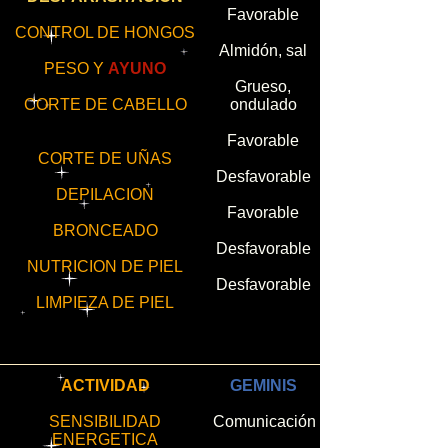
Favorable
CONTROL DE HONGOS
Almidón, sal
PESO Y
AYUNO
Grueso,
CORTE DE CABELLO
ondulado
Favorable
CORTE DE UÑAS
Desfavorable
DEPILACION
Favorable
BRONCEADO
Desfavorable
NUTRICION DE PIEL
Desfavorable
LIMPIEZA DE PIEL
ACTIVIDAD
GEMINIS
SENSIBILIDAD
Comunicación
ENERGETICA