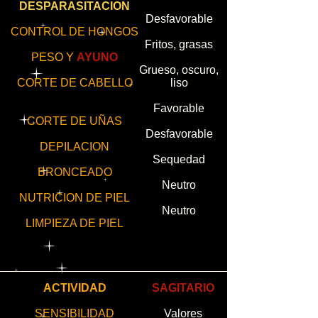
DESPARASITACION
Desfavorable
CONTROL DE HONGOS
Fritos, grasas
PESO Y
AYUNO
Grueso, oscuro,
CORTE DE CABELLO
liso
Favorable
CORTE DE UÑAS
Desfavorable
DEPILACION
Sequedad
BRONCEADO
Neutro
NUTRICION DE PIEL
Neutro
LIMPIEZA DE PIEL
ACTIVIDAD
SAGITARIO
SENSIBILIDAD
Valores