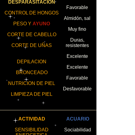
DESPARASITACION
Favorable
CONTROL DE HONGOS
Almidón, sal
PESO Y
AYUNO
Muy fino
CORTE DE CABELLO
Duras,
CORTE DE UÑAS
resistentes
Excelente
DEPILACION
Excelente
BRONCEADO
Favorable
NUTRICION DE PIEL
Desfavorable
LIMPIEZA DE PIEL
ACTIVIDAD
ACUARIO
SENSIBILIDAD
Sociabilidad