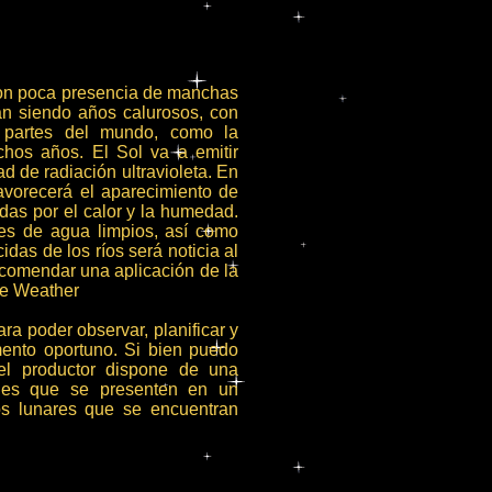
con poca presencia de manchas
rán siendo años calurosos, con
as partes del mundo, como la
hos años. El Sol va a emitir
d de radiación ultravioleta. En
avorecerá el aparecimiento de
das por el calor y la humedad.
les de agua limpios, así como
das de los ríos será noticia al
ecomendar una aplicación de la
ce Weather
a poder observar, planificar y
mento oportuno. Si bien puedo
el productor dispone de una
rales que se presenten en un
os lunares que se encuentran