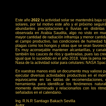
Este año
2022
la actividad solar se mantendrá baja 
solares, por tal motivo este año y el próximo segui
abundantes precipitaciones o lluvias en distint
observada en Arabia Saudita, algo no visto en muc
mayor cantidad de radiación infrarroja y menor cantida
el campo productivo, las condiciones de humedad f
plagas como los hongos y otras que se vean favoreci
Es muy aconsejable mantener alcantarillas, y cana
también los cauces de ríos y quebradas, pues las creci
igual que lo sucedido en el año 2018. Vale la pena r
Nasa de la actividad solar para celulares: NASA Spa
En vuestras manos está un documento muy valioso par
ejecutar diversas actividades productivas en el mo
equivocarme en las tablas de recomendaciones, 
herramienta para identificar los fenómenos natu
momento determinado y relacionarlos con los ritm
señalados en el calendario.
Ing. R.N.R Santiago Bakach Sevilla
Autor