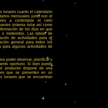
os lunares cuanto el calendario
arios mensuales junto con el
ores a contemplar el cielo
 nuestro sistema solar así como
nformación de los días en que
s o meteoritos. Las tablas de
ación de actividades para el
ación general para todos los
 para algunas actividades de
a poder observar, planificar y
mento oportuno. Si bien puedo
el productor dispone de una
rales que se presenten en un
os lunares que se encuentran