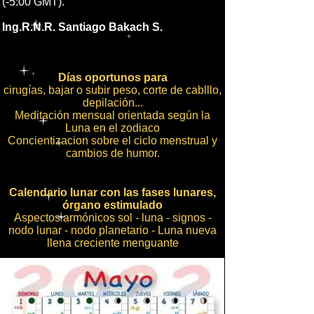
(-5:00 GMT).
Ing.R.N.R. Santiago Bakach S.
Días oportunos para
cirugías, bajar o subir peso, corte de cablllo,
depilación...
Meditación mensual orientada según la
Luna en el zodiaco
Concientizacion sobre el ciclo menstrual y
cambios de humor.
Calendario lunar con las fases lunares,
órgano estimulado
Aspectos armónicos sol - luna - signos -
nodo lunar - nodo planetario - Luna nueva
llena creciente menguante