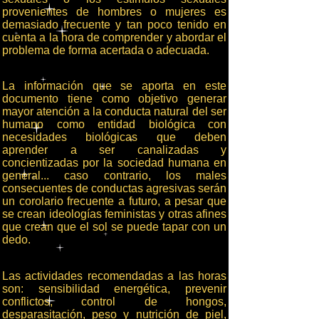
provenientes de hombres o mujeres es
demasiado frecuente y tan poco tenido en
cuenta a la hora de comprender y abordar el
problema de forma acertada o adecuada.
La información que se aporta en este
documento tiene como objetivo generar
mayor atención a la conducta natural del ser
humano como entidad biológica con
necesidades biológicas que deben
aprender a ser canalizadas y
concientizadas por la sociedad humana en
general... caso contrario, los males
consecuentes de conductas agresivas serán
un corolario frecuente a futuro, a pesar que
se crean ideologías feministas y otras afines
que crean que el sol se puede tapar con un
dedo.
Las actividades recomendadas a las horas
son: sensibilidad energética, prevenir
conflictos, control de hongos,
desparasitación, peso y nutrición de piel,