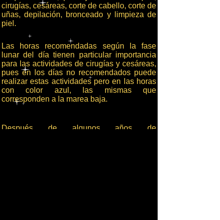
cirugías, cesáreas, corte de cabello, corte de
uñas, depilación, bronceado y limpieza de
piel.
Las horas recomendadas según la fase
lunar del día tienen particular importancia
para las actividades de cirugías y cesáreas,
pues en los días no recomendados puede
realizar estas actividades pero en las horas
con color azul, las mismas que
corresponden a la marea baja.
Después de algunos años de
observaciones, constataciones e
intercambio de información se encontró una
particular correlación entre las
intervenciones quirúrgicas de éxito con la
marea baja, independientemente de la fase
lunar, lo que nos llevó a incluir esta
información de importancia en la tabla de la
izquierda.