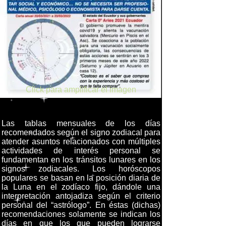
Click para amplificar el imagen
Click para amplificar el imagen
Las tablas mensuales de los días
recomendados según el signo zodiacal para
atender asuntos relacionados con múltiples
actividades de interés personal se
fundamentan en los tránsitos lunares en los
signos zodiacales. Los horóscopos
populares se basan en la posición diaria de
la Luna en el zodíaco fijo, dándole una
interpretación antojadiza según el criterio
personal del “astrólogo”. En éstas (dichas)
recomendaciones solamente se indican los
días en que los que pueden lograrse