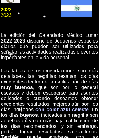
2022
2023
La edición del Calendario Médico Lunar
2022 2023
dispone de pequeños espacios
diarios que pueden ser utilizados para
señalar las actividades realizadas o eventos
importantes en la vida personal.
Las tablas de recomendaciones son más
detalladas. las negrillas resaltan los días
excelentes dentro de la calificación de días
muy buenos
, que son por lo general
escasos y deben escogerse para asuntos
delicados o cuando deseamos obtener
excelentes resultados, mejores aún son los
días indicados
con color azul celeste
. En
los días
buenos
, indicados sin negrilla son
aquellos días con más baja calificación de
los días recomendados, y sin embargo,
podrá lograr resultados satisfactorios.
También puede ayudarse con las