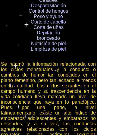
Cesárea
Desparasitación
Control de hongos
Peso y ayuno
Corte de cabello
Corte de uñas
Depilación
bronceado
Nutrición de piel
Limpieza de piel
Se retomó la información relacionada con
los ciclos menstruales y la conducta o
cambios de humor tan conocidos en el
plano femenino, pero tan echado a menos
en la realidad. Los ciclos sexuales en el
campo humano y su trascendencia en la
vida cotidiana lleva marcado un nivel de
inconsciencia que raya en lo paradójico.
Pues, por una parte, a nivel
latinoamericano, existe un alto índice de
embarazos adolescentes y embarazos no
deseados, y a su vez, las conductas
agresivas relacionadas con los ciclos
sexuales o los estímulos sexuales