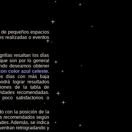
 de pequeños espacios
des realizadas o eventos
illas resaltan los días
 que son por lo general
ando deseamos obtener
con color azul celeste
.
los días con más baja
odrá lograr resultados
ciones de la tabla de
ividades recomendadas.
poco satisfactorios o
o con la posición de la
ías recomendados según
dades. Además, se indica
uentran retrogradando y