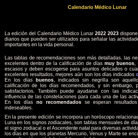
Calendario Médico Lunar
La edición del Calendario Médico Lunar
2022 2023
dispone
diarios que pueden ser utilizados para señalar las activida
importantes en la vida personal.
Las tablas de recomendaciones son más detalladas. las negr
excelentes dentro de la calificación de días
muy buenos
,
escasos y deben escogerse para asuntos delicados o cu
excelentes resultados, mejores aún son los días indicados
En los días
buenos
, indicados sin negrilla son aquel
calificación de los días recomendados, y sin embargo, p
satisfactorios. También puede ayudarse con las indica
influencia de las constelaciones para cada una de las act
En los días
no recomendados
se esperan resultados 
indeseables.
En la presente edición se incorpora un horóscopo relacionad
Luna en los signos zodiacales, son tablas mensuales de d
el signo zodiacal o el Ascendente natal para diversas activi
los días en que los planetas Mercurio, Venus y Marte se enc