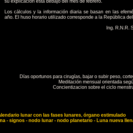
su explicación está debajo del mes de febrero.
Los cálculos y la información diaria se basan en las efem
año. El huso horario utilizado corresponde a la República de
Ing. R.N.R. 
Días oportunos para cirugías, bajar o subir peso, corte 
Meditación mensual orientada segú
Concientizacion sobre el ciclo menstr
_ _
lendario lunar con las fases lunares, órgano estimulado
na - signos - nodo lunar - nodo planetario - Luna nueva ll
_ _