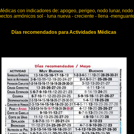
_ 
Médicas con indicadores de: apogeo, perigeo, nodo lunar, nodo 
ectos armónicos sol - luna nueva - creciente - llena -menguant
Días recomendados para Actividades Médicas
_ 