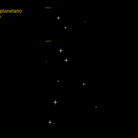
__
planetario
e
__