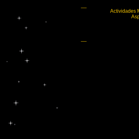
_
Actividades 
Asp
_