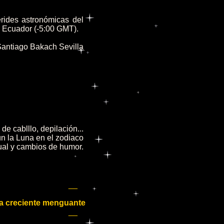
érides astronómicas del
l Ecuador (-5:00 GMT).
Santiago Bakach Sevilla
de cablllo, depilación...
n la Luna en el zodiaco
ual y cambios de humor.
_
ena creciente menguante
_