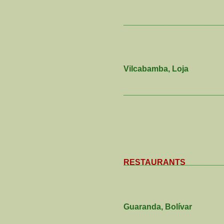
______________________
Vilcabamba, Loja
______________________
______________________
RESTAURANTS
Guaranda, Bolívar