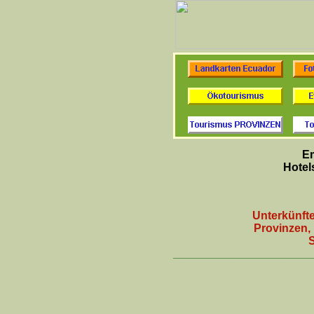
E
Hotel
Unterkünft
Provinzen,
______________________