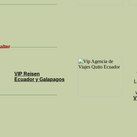
_____________________
_____________________
alter
VIP Reisen
Ecuador y Galapagos
L
_____________________
V