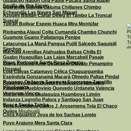
Gualaceo Nabón Oña Paute Pucará Santa Isabel
Sevilla de Oro Sigsig
Guaranda Salinas
Caluma Chillanes Chimbo
Echeandía Las Naves San Miguel
Azoues Biblián Cañar Déleg El Tambo La Troncal
Suscal
Tulcán Bolívar Espejo Huaca Mira Montúfar
Riobamba Alausí Colta Cumandá Chambo Chunchi
Guamote Guano Pallatanga Penipe
Latacunga La Maná Pangua Pujilí Salcedo Saquisilí
Sigchos
Machala Arenillas Atahualpa Balsas Chilla El
Guabo Huaquillas Las Lajas Marcabelí Pasaje
Pinas Portovelo Santa Rosa Zaruma
Ibarra Antonio Ante Cotacachi Otavalo Pimampiro
Urcuquí
Loja Calvas Catamayo Célica Chaguarpamba
Espíndola Gonzanamá Macará Olmedo Paltas Pindal
Puyango Quilanga Saraguro Sozoranga Zapotillo
Babahoyo Baba Buena Fe Mocache Montalvo
Vilcabamba
Palenque Puebloviejo Quevedo Urdaneta Valencia
Ventanas Vinces
Macas Morona
Gualaquiza Huamboya Limón
Indanza Logroño Palora y Santiago San Juan
Bosco Sucúa Taisha
Tena Archidona Carlos J. Arosemena Tola El Chaco
Quijos
Misahualli
Coca Aguarico Joya de los Sachas Loreto
Puyo Arajuno Mera Santa Clara