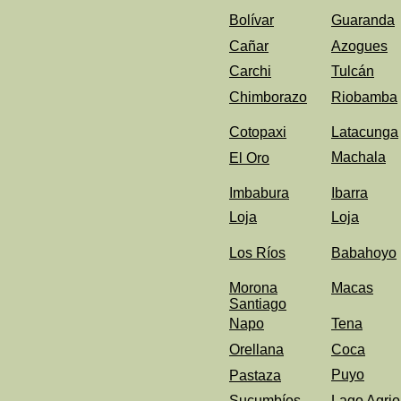
Bolívar
Guaranda
Cañar
Azogues
Carchi
Tulcán
Chimborazo
Riobamba
Cotopaxi
Latacunga
Machala
El Oro
Imbabura
Ibarra
Loja
Loja
Los Ríos
Babahoyo
Morona
Macas
Santiago
Napo
Tena
Orellana
Coca
Puyo
Pastaza
Sucumbíos
Lago Agrio