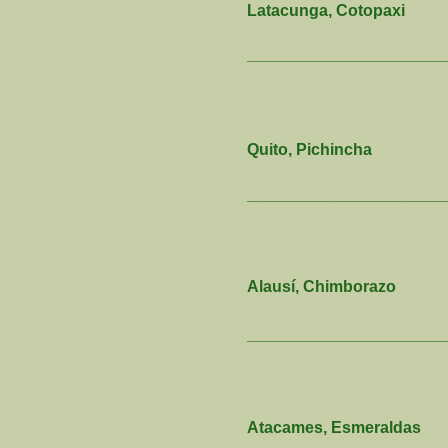
Latacunga, Cotopaxi
______________________
Quito, Pichincha
______________________
Alausí, Chimborazo
______________________
Atacames, Esmeraldas