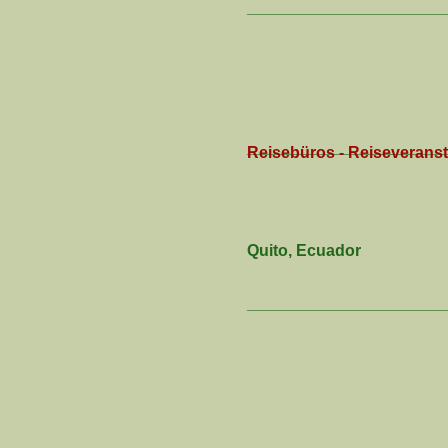
______________________
______________________
Reisebüros - Reiseveranst
Quito, Ecuador
______________________