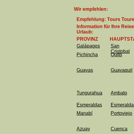
Wir empfehlen:
Empfehlung: Tours Toure
Information für Ihre Reise
Urlaub:
PROVINZ
HAUPTST
Galápagos
San
Cristobal
Pichincha
Quito
Guayas
Guayaquil
Tungurahua
Ambato
Esmeraldas
Esmeralda
Manabí
Portoviejo
Azuay
Cuenca