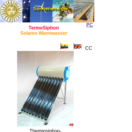
Sonnenenergie
Sonnenenergie
PC
TermoSiphon
Solares Warmwasser
CC
Thermosiphon-