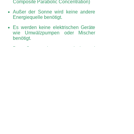
Composite Parabolic Concentration)
Außer der Sonne wird keine andere
Energiequelle benötigt.
Es werden keine elektrischen Geräte
wie Umwälzpumpen oder Mischer
benötigt.
Das System ist automatisch und
erfordert keine Regulierung.