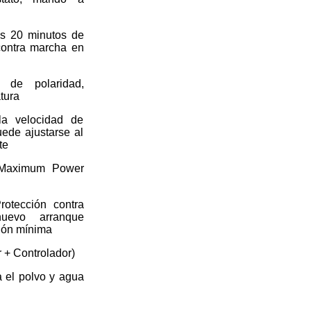
os 20 minutos de
contra marcha en
s de polaridad,
tura
la velocidad de
ede ajustarse al
te
(Maximum Power
rotección contra
uevo arranque
sión mínima
+ Controlador)
a el polvo y agua