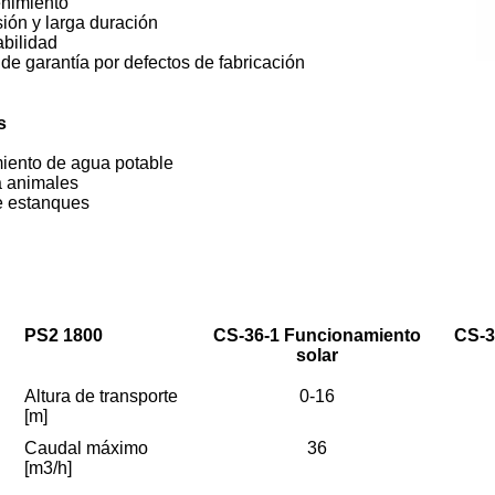
nimiento
ión y larga duración
bilidad
e garantía por defectos de fabricación
s
iento de agua potable
 animales
e estanques
PS2 1800
CS-36-1 Funcionamiento
CS-3
solar
Altura de transporte
0-16
[m]
Caudal máximo
36
[m3/h]