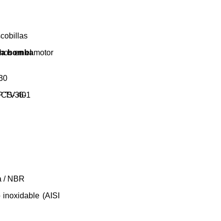
cobillas
 la bomba
rnos en el motor
30
 CS-36-1
P TV 40
a / NBR
 inoxidable (AISI