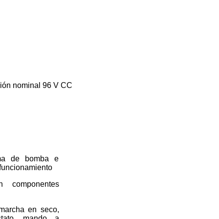
ión nominal 96 V CC
tema de bomba e
 funcionamiento
sin componentes
 marcha en seco,
ostato, mando a