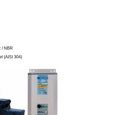
c / NBR
el (AISI 304)