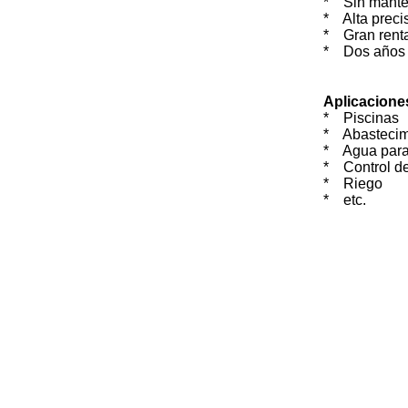
* Sin mante
* Alta precis
* Gran renta
* Dos años d
Aplicacione
*
Piscinas
* Abastecim
*
Agua para
*
Control d
*
Riego
*
etc.