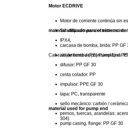
Motor ECDRIVE
Motor de corriente continúa sin es
material utilizado para el extremo de
Sin dispositivos electrónicos inte
IPX4,
carcasa de bomba, brida: PP GF 
Cabezal de bomba (PE) Pump End PE
alojamiento de prensaestopas: P
difusor: PP GF 30
cesta colador: PP
impulsor: PPE GF 30
tapa: PC, transparente
sello mecánico: carbón / cerámic
material used for pump end
pernos, tuercas, arandelas: acero
304)
pump casing, flange: PP GF 30